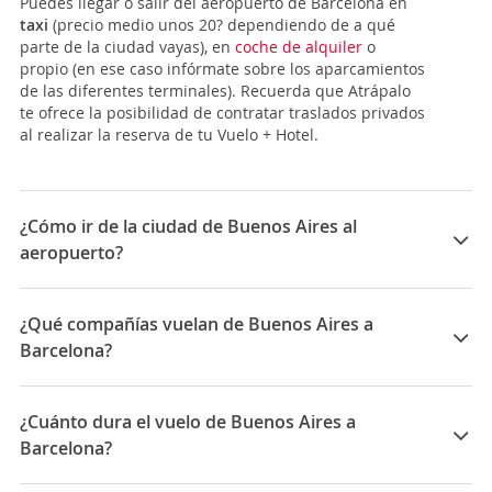
Puedes llegar o salir del aeropuerto de Barcelona en
taxi
(precio medio unos 20? dependiendo de a qué
parte de la ciudad vayas), en
coche de alquiler
o
propio (en ese caso infórmate sobre los aparcamientos
de las diferentes terminales). Recuerda que Atrápalo
te ofrece la posibilidad de contratar traslados privados
al realizar la reserva de tu Vuelo + Hotel.
¿Cómo ir de la ciudad de Buenos Aires al
aeropuerto?
La ciudad de
Buenos Aires
tiene 2 aeropuertos:
El Aeropuerto Internacional Ministro Pistarini, más
¿Qué compañías vuelan de Buenos Aires a
comúnmente conocido como el
Aeropuerto
Barcelona?
Internacional de Ezeiza (EZE)
, está a 31 Km al sudoeste
de la ciudad. Está compuesto por 3 terminales (A, B y
Las compañías que vuelan de Buenos Aires a
C). Para desplazarte hasta el centro tienes 2 opciones
Barcelona son: Norwegian Air Sweden, Norwegian Air,
¿Cuánto dura el vuelo de Buenos Aires a
mediante transporte público:
Iberia, Air Europa, LATAM Airlines, Aeromexico, ITA
-
Minubús:
este servicio realiza el trayecto cada media
Barcelona?
Airways, Level Airlines, KLM, American Airlines
hora efectuando varias paradas, con una duración
La duración media para viajar entre Buenos Aires y
aproximada de 50 minutos. Es una buena opción si