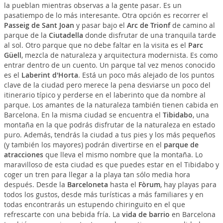
la pueblan mientras observas a la gente pasar. Es un
pasatiempo de lo más interesante. Otra opción es recorrer el
Passeig de Sant Joan
y pasar bajo el
Arc de Trionf
de camino al
parque de la
Ciutadella
donde disfrutar de una tranquila tarde
al sol. Otro parque que no debe faltar en la visita es el
Parc
Güell
, mezcla de naturaleza y arquitectura modernista. Es como
entrar dentro de un cuento. Un parque tal vez menos conocido
es el
Laberint d'Horta
. Está un poco más alejado de los puntos
clave de la ciudad pero merece la pena desviarse un poco del
itinerario típico y perderse en el laberinto que da nombre al
parque. Los amantes de la naturaleza también tienen cabida en
Barcelona. En la misma ciudad se encuentra el
Tibidabo
, una
montaña en la que podrás disfrutar de la naturaleza en estado
puro. Además, tendrás la ciudad a tus pies y los más pequeños
(y también los mayores) podrán divertirse en el
parque de
atracciones
que lleva el mismo nombre que la montaña. Lo
maravilloso de esta ciudad es que puedes estar en el Tibidabo y
coger un tren para llegar a la playa tan sólo media hora
después. Desde la
Barceloneta
hasta el
Fòrum
, hay playas para
todos los gustos, desde más turísticas a más familiares y en
todas encontrarás un estupendo chiringuito en el que
refrescarte con una bebida fría. La
vida de barrio
en Barcelona