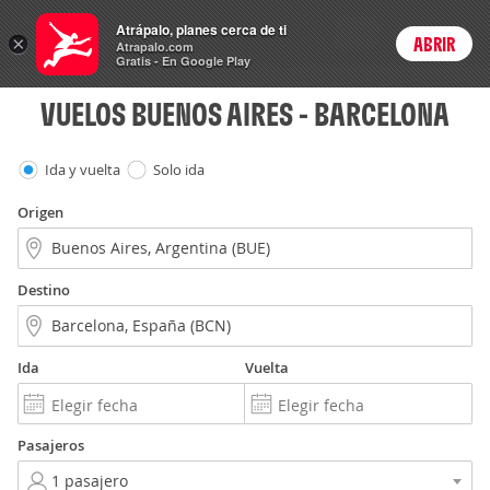
Vuelos
Atrápalo, planes cerca de ti
ARS
×
ABRIR
Precios en
Cambiar moneda
Peso argen
Login
Atrapalo.com
Gratis - En Google Play
VUELOS BUENOS AIRES - BARCELONA
Ida y vuelta
Solo ida
Origen
Destino
Ida
Vuelta
Pasajeros