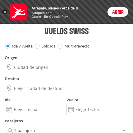
Vuelos
Atrápalo, planes cerca de ti
ARS
×
ABRIR
Precios en
Cambiar moneda
Peso argen
Login
Atrapalo.com
Gratis - En Google Play
VUELOS SWISS
Ida y vuelta
Solo ida
Multi-trayecto
Origen
Destino
Ida
Vuelta
Pasajeros