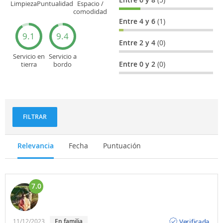
Limpieza
Puntualidad
Espacio /
comodidad
del asiento
Entre 4 y 6
(1)
9.1
9.4
Entre 2 y 4
(0)
Servicio en
Servicio a
Entre 0 y 2
(0)
tierra
bordo
(facturación,
(actitud,
embarque...)
cuidado...)
FILTRAR
Relevancia
Fecha
Puntuación
7.0
Opinión
Verificada
11/12/2023
En familia