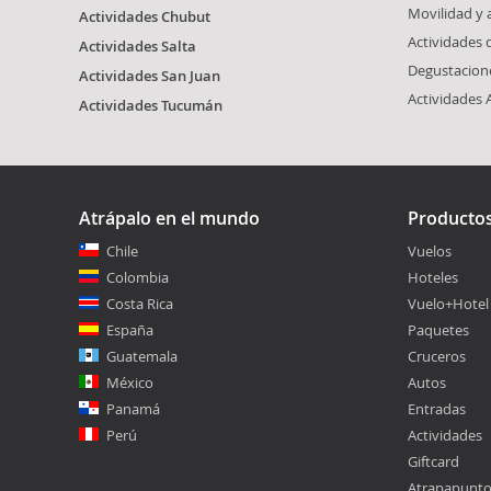
Movilidad y
Actividades Chubut
Actividades
Actividades Salta
Degustacione
Actividades San Juan
Actividades 
Actividades Tucumán
Atrápalo en el mundo
Producto
Chile
Vuelos
Colombia
Hoteles
Costa Rica
Vuelo+Hotel
España
Paquetes
Guatemala
Cruceros
México
Autos
Panamá
Entradas
Perú
Actividades
Giftcard
Atrapapunt