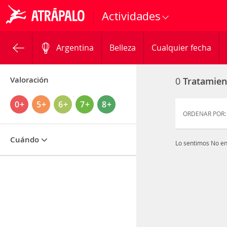
Actividades
Argentina
Belleza
Cualquier fecha
Valoración
0
Tratamien
0+
5+
6+
7+
8+
ORDENAR POR:
Cuándo
Lo sentimos
No e