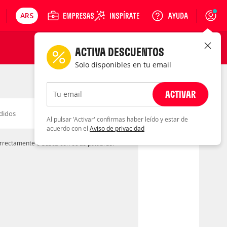
ARS
Precios en
Cambiar moneda
Peso argentino
Login
ACTIVA DESCUENTOS
Solo disponibles en tu email
ACTIVAR
Tu email
didos
Novedad
Descuento
Al pulsar 'Activar' confirmas haber leído y estar de
acuerdo con el
Aviso de privacidad
orrectamente o buscá con otras palabras.