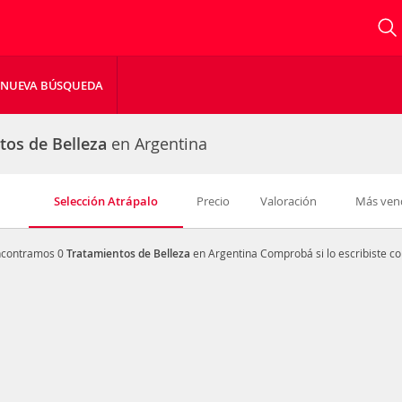
NUEVA BÚSQUEDA
tos de Belleza
en Argentina
Selección Atrápalo
Precio
Valoración
Más ven
ncontramos 0
Tratamientos de Belleza
en Argentina
Comprobá si lo escribiste c