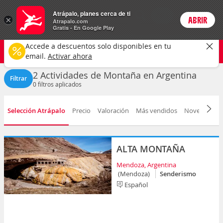
Actividades
Atrápalo, planes cerca de ti
ARS
×
ABRIR
Precios en
Cambiar moneda
Peso argen
Login
Atrapalo.com
Gratis - En Google Play
Argentina
CAMBIAR
Accede a descuentos solo disponibles en tu
Actividades de Montaña
Cualquier fecha
email.
Activar ahora
2 Actividades de Montaña en Argentina
Filtrar
0
filtros aplicados
Selección Atrápalo
Precio
Valoración
Más vendidos
Novedad
D
ALTA MONTAÑA
Mendoza, Argentina
(Mendoza)
Senderismo
Español