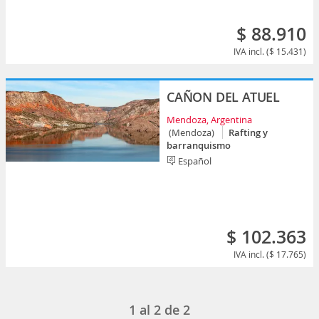
$ 88.910
IVA incl. ($ 15.431)
CAÑON DEL ATUEL
Mendoza, Argentina
(Mendoza)
Rafting y
barranquismo
Español
$ 102.363
IVA incl. ($ 17.765)
1
al
2
de
2