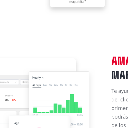
AM
MAR
Te ayu
del cl
primer
podrás
de los