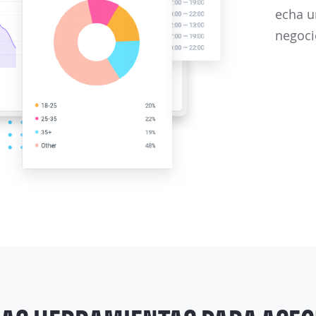
echa u
negoci