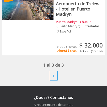
Aeropuerto de Trelew
- Hotel en Puerto
Madryn
Puerto Madryn - Chubut
(Puerto Madryn)
Traslados
Español
$ 32.000
precio
$ 40.000
Ahorrá
$ 8.000
IVA incl. ($ 5.554)
1
al
3
de
3
1
¿Dudas? Contactanos
Arrepentimiento de compra