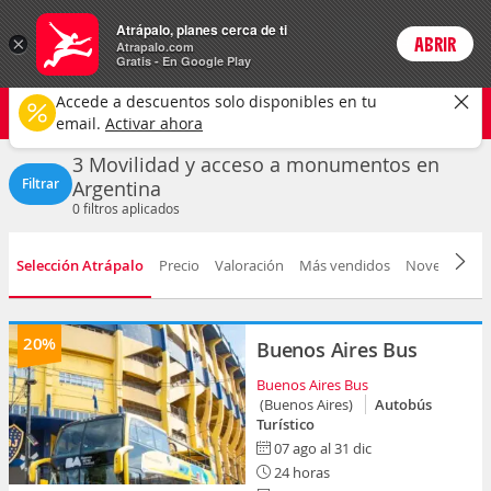
Actividades
Atrápalo, planes cerca de ti
ARS
×
ABRIR
Precios en
Cambiar moneda
Peso argen
Login
Atrapalo.com
Gratis - En Google Play
Argentina
CAMBIAR
Accede a descuentos solo disponibles en tu
Movilidad y acceso a monumentos
Cualquier fecha
email.
Activar ahora
3 Movilidad y acceso a monumentos en
Filtrar
Argentina
0
filtros aplicados
Selección Atrápalo
Precio
Valoración
Más vendidos
Novedad
D
20%
Buenos Aires Bus
Buenos Aires Bus
(Buenos Aires)
Autobús
Turístico
07 ago al 31 dic
24 horas