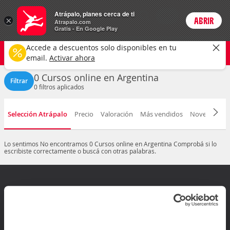
Actividades
Atrápalo, planes cerca de ti
ARS
×
ABRIR
Precios en
Cambiar moneda
Peso argen
Login
Atrapalo.com
Gratis - En Google Play
Argentina
CAMBIAR
Accede a descuentos solo disponibles en tu
Cursos online
Cualquier fecha
email.
Activar ahora
0 Cursos online en Argentina
Filtrar
0
filtros aplicados
Selección Atrápalo
Precio
Valoración
Más vendidos
Novedad
D
Lo sentimos
No encontramos 0 Cursos online en Argentina
Comprobá si lo
escribiste correctamente o buscá con otras palabras.
¿Dudas? Contactanos
Arrepentimiento de compra
Mis reservas
Ir al Centro de ayuda