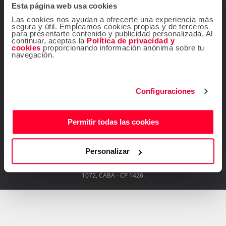
Esta página web usa cookies
Contacta con nosotros
Las cookies nos ayudan a ofrecerte una experiencia más
segura y útil. Empleamos cookies propias y de terceros
para presentarte contenido y publicidad personalizada. Al
continuar, aceptas la
Política de privacidad y
cookies
proporcionando información anónima sobre tu
navegación.
¡Seguinos!
Configuraciones
Permitir todas las cookies
Descárgate gratis la
app de Atrápalo
Personalizar
Operador Responsable ATRÁPALO Legajo 15.735 Atrápalo SRL Cabildo
1072, CABA - CP 1426.