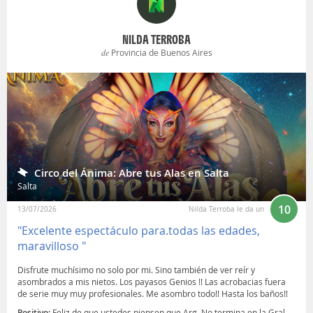
NILDA TERROBA
de
Provincia de Buenos Aires
Circo del Ánima: Abre tus Alas en Salta
Salta
10
13/07/2026
Nilda Terroba le da un
"Excelente espectáculo para.todas las edades,
maravilloso "
Disfrute muchísimo no solo por mi. Sino también de ver reír y
asombrados a mis nietos. Los payasos Genios !! Las acrobacias fuera
de serie muy muy profesionales. Me asombro todo!! Hasta los baños!!
Positivo:
Feliz de que ustedes piensen que Arg. No termina en la Gral