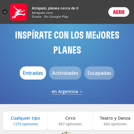
Menú
Atrápalo, planes cerca de ti
ARS
×
ABRIR
Precios en
Cambiar moneda
Peso argen
Login
Atrapalo.com
Gratis - En Google Play
INSPÍRATE CON LOS MEJORES
PLANES
Entradas
Actividades
Escapadas
en Argentina
Cualquier tipo
Circo
Teatro y Danza
1379 opiniones
667 opiniones
440 opiniones