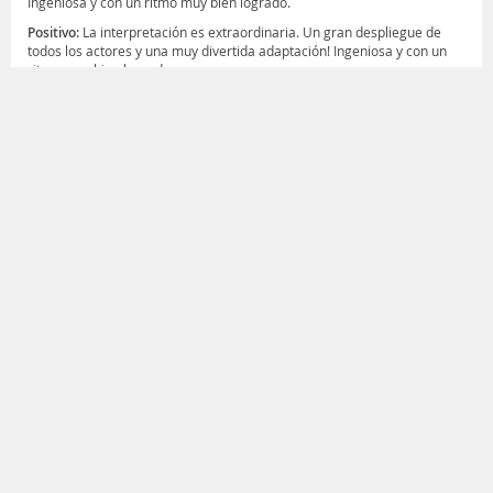
Ingeniosa y con un ritmo muy bien logrado.
Positivo:
La interpretación es extraordinaria. Un gran despliegue de
todos los actores y una muy divertida adaptación! Ingeniosa y con un
ritmo muy bien logrado.
Negativo:
Nada. La pasamos muy bien. no encuentro fisuras en la
propuesta
también han opinado
+24
VIVI
de
Provincia de Buenos Aires