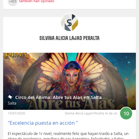
también han opinado
+403
SILVINA ALICIA LAJAD PERALTA
Circo del Ánima: Abre tus Alas en Salta
Salta
10
14/07/2026
Silvina Alicia Lajad Peralta le da un
"Excelencia puesta en acción "
El espectáculo de 1r nivel, realmente feliz que hayan traido a Salta, un
show de excelencia, orgullosa de ser Argentina. Felicidades a Fabio