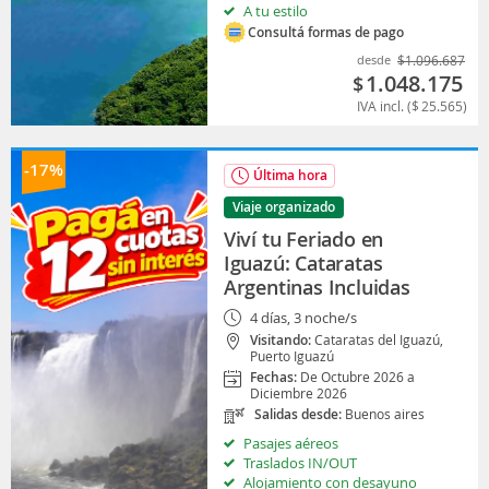
A tu estilo
Consultá formas de pago
desde
$
1.096.687
1.048.175
$
IVA incl. (
$
25.565
)
-17%
Última hora
Viaje organizado
Viví tu Feriado en
Iguazú: Cataratas
Argentinas Incluidas
4 días, 3 noche/s
Visitando:
Cataratas del Iguazú,
Puerto Iguazú
Fechas:
De Octubre 2026 a
Diciembre 2026
Salidas desde:
Buenos aires
Pasajes aéreos
Traslados IN/OUT
Alojamiento con desayuno