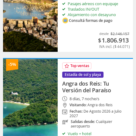
Pasajes aéreos con equipaje
Traslados IN/OUT
Alojamiento con desayuno
Consultá formas de pago
desde
$
2.146.157
1.806.913
$
IVA incl. (
$
44.071
)
-5%
Top ventas
Estadía de sol y playa
Angra dos Reis: Tu
Versión del Paraíso
8 días, 7 noche/s
Visitando:
Angra dos Reis
Fechas:
De Agosto 2026 a Julio
2027
Salidas desde:
Cualquier
aeropuerto
Vuelo + hotel