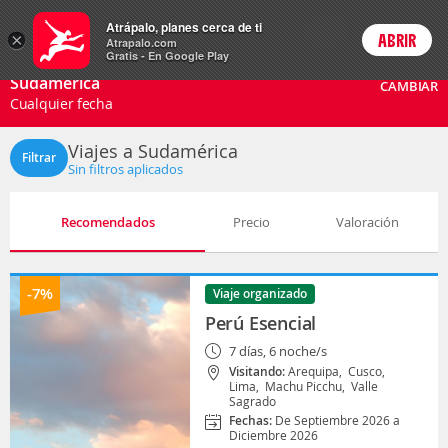
Paquetes
Atrápalo, planes cerca de ti
ARS
×
ABRIR
Precios en
Cambiar moneda
Peso argen
Login
Atrapalo.com
Gratis - En Google Play
Sudamérica
CAMBIAR
Cualquier fecha
Viajes a Sudamérica
Filtrar
Sin filtros aplicados
Recomendados
Precio
Valoración
-7%
Viaje organizado
Perú Esencial
7 días, 6 noche/s
Visitando:
Arequipa,
Cusco,
Lima,
Machu Picchu,
Valle
Sagrado
Fechas:
De Septiembre 2026 a
Diciembre 2026