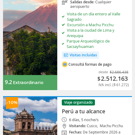
Salidas desde:
Cualquier
aeropuerto
Visita de un día entero al Valle
Sagrado
Excursión a Machu Picchu
Visita a la ciudad de Lima y
Arequipa
Parque Arqueológico de
Sacsayhuaman
Visitas incluidas
Consultá formas de pago
desde
$
2.686.438
2.512.163
$
9.2
Extraordinario
IVA incl. (
$
61.272
)
-10%
Viaje organizado
Perú a tu alcance
6 días, 5 noche/s
Visitando:
Cusco,
Machu Picchu
Fechas:
De Septiembre 2026 a