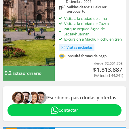
Diciembre 2026
Salidas desde:
Cualquier
aeropuerto
Visita a la ciudad de Lima
Visita a la ciudad de Cuzco
Parque Arqueológico de
Sacsayhuaman
Excursión a Machu Picchu en tren
Visitas incluidas
Consultá formas de pago
desde
$
2.001.708
1.813.887
$
9.2
Extraordinario
IVA incl. (
$
44.241
)
Escribinos para dudas y ofertas.
Contactar