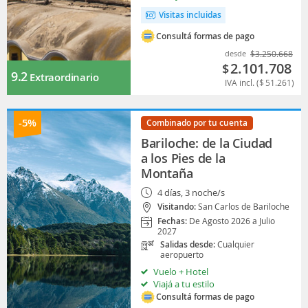
Visitas incluidas
Consultá formas de pago
desde
$
3.250.668
2.101.708
$
9.2
Extraordinario
IVA incl. (
$
51.261
)
-5%
Combinado por tu cuenta
Bariloche: de la Ciudad
a los Pies de la
Montaña
4 días, 3 noche/s
Visitando:
San Carlos de Bariloche
Fechas:
De Agosto 2026 a Julio
2027
Salidas desde:
Cualquier
aeropuerto
Vuelo + Hotel
Viajá a tu estilo
Consultá formas de pago