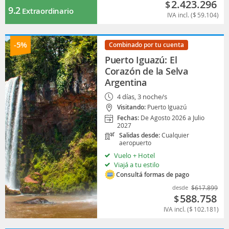
2.423.296
$
9.2
Extraordinario
IVA incl. (
$
59.104
)
-5%
Combinado por tu cuenta
Puerto Iguazú: El
Corazón de la Selva
Argentina
4 días, 3 noche/s
Visitando:
Puerto Iguazú
Fechas:
De Agosto 2026 a Julio
2027
Salidas desde:
Cualquier
aeropuerto
Vuelo + Hotel
Viajá a tu estilo
Consultá formas de pago
desde
$
617.899
588.758
$
IVA incl. (
$
102.181
)