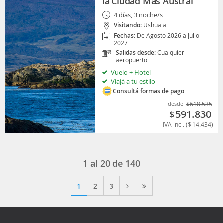
la Ciudad Más Austral
4 días, 3 noche/s
Visitando:
Ushuaia
Fechas:
De Agosto 2026 a Julio
2027
Salidas desde:
Cualquier
aeropuerto
Vuelo + Hotel
Viajá a tu estilo
Consultá formas de pago
desde
$
618.535
591.830
$
IVA incl. (
$
14.434
)
1 al 20 de 140
1
2
3