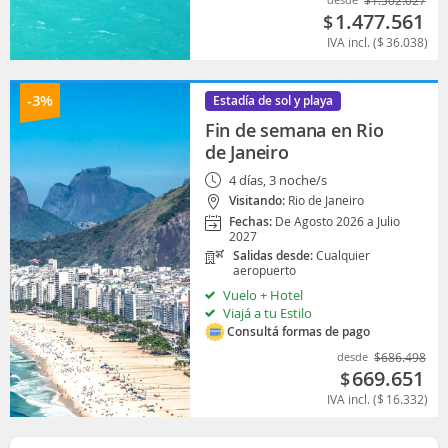
1.477.561
$
IVA incl. (
$
36.038
)
-3%
Estadía de sol y playa
Fin de semana en Rio
de Janeiro
4 días, 3 noche/s
Visitando:
Rio de Janeiro
Fechas:
De Agosto 2026 a Julio
2027
Salidas desde:
Cualquier
aeropuerto
Vuelo + Hotel
Viajá a tu Estilo
Consultá formas de pago
desde
$
686.498
669.651
$
IVA incl. (
$
16.332
)