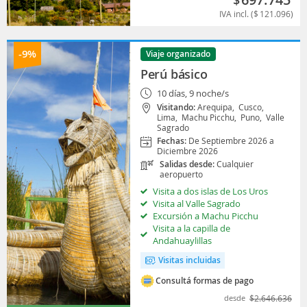
IVA incl. (
$
121.096
)
-9%
Viaje organizado
Perú básico
10 días, 9 noche/s
Visitando:
Arequipa,
Cusco,
Lima,
Machu Picchu,
Puno,
Valle
Sagrado
Fechas:
De Septiembre 2026 a
Diciembre 2026
Salidas desde:
Cualquier
aeropuerto
Visita a dos islas de Los Uros
Visita al Valle Sagrado
Excursión a Machu Picchu
Visita a la capilla de
Andahuaylillas
Visitas incluidas
Consultá formas de pago
desde
$
2.646.636