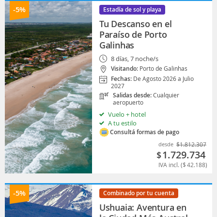
-5%
Estadía de sol y playa
Tu Descanso en el
Paraíso de Porto
Galinhas
8 días, 7 noche/s
Visitando:
Porto de Galinhas
Fechas:
De Agosto 2026 a Julio
2027
Salidas desde:
Cualquier
aeropuerto
Vuelo + hotel
A tu estilo
Consultá formas de pago
desde
$
1.812.307
1.729.734
$
IVA incl. (
$
42.188
)
-5%
Combinado por tu cuenta
Ushuaia: Aventura en