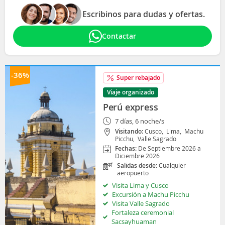
Escribinos para dudas y ofertas.
Contactar
-36%
Super rebajado
Viaje organizado
Perú express
7 días, 6 noche/s
Visitando:
Cusco,
Lima,
Machu
Picchu,
Valle Sagrado
Fechas:
De Septiembre 2026 a
Diciembre 2026
Salidas desde:
Cualquier
aeropuerto
Visita Lima y Cusco
Excursión a Machu Picchu
Visita Valle Sagrado
Fortaleza ceremonial
Sacsayhuaman