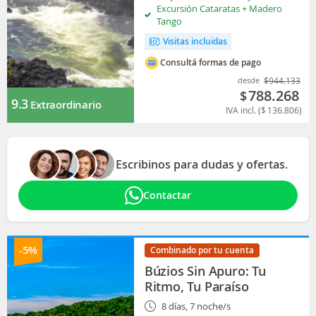
Excursión Cataratas + Madero
Tango
Visitas incluidas
Consultá formas de pago
desde
$
944.133
788.268
$
9.3
Extraordinario
IVA incl. (
$
136.806
)
Escribinos para dudas y ofertas.
Contactar
-5%
Combinado por tu cuenta
Búzios Sin Apuro: Tu
Ritmo, Tu Paraíso
8 días, 7 noche/s