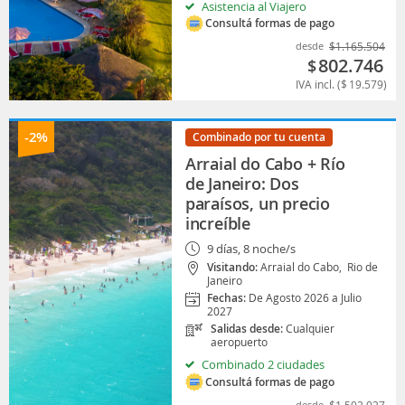
Asistencia al Viajero
Consultá formas de pago
desde
$
1.165.504
802.746
$
IVA incl. (
$
19.579
)
-2%
Combinado por tu cuenta
Arraial do Cabo + Río
de Janeiro: Dos
paraísos, un precio
increíble
9 días, 8 noche/s
Visitando:
Arraial do Cabo,
Rio de
Janeiro
Fechas:
De Agosto 2026 a Julio
2027
Salidas desde:
Cualquier
aeropuerto
Combinado 2 ciudades
Consultá formas de pago
desde
$
1.502.027