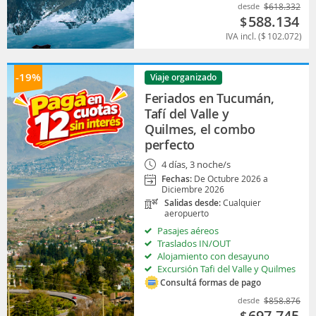
desde
$
618.332
588.134
$
IVA incl. (
$
102.072
)
-19%
Viaje organizado
Feriados en Tucumán,
Tafí del Valle y
Quilmes, el combo
perfecto
4 días, 3 noche/s
Fechas:
De Octubre 2026 a
Diciembre 2026
Salidas desde:
Cualquier
aeropuerto
Pasajes aéreos
Traslados IN/OUT
Alojamiento con desayuno
Excursión Tafi del Valle y Quilmes
Consultá formas de pago
desde
$
858.876
697.745
$