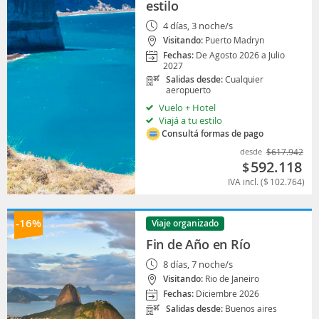
estilo
4 días, 3 noche/s
Visitando:
Puerto Madryn
Fechas:
De Agosto 2026 a Julio
2027
Salidas desde:
Cualquier
aeropuerto
Vuelo + Hotel
Viajá a tu estilo
Consultá formas de pago
desde
$
617.942
592.118
$
IVA incl. (
$
102.764
)
-16%
Viaje organizado
Fin de Año en Río
8 días, 7 noche/s
Visitando:
Rio de Janeiro
Fechas:
Diciembre 2026
Salidas desde:
Buenos aires