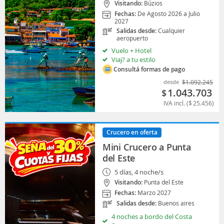
Visitando:
Búzios
Fechas:
De Agosto 2026 a Julio
2027
Salidas desde:
Cualquier
aeropuerto
Vuelo + Hotel
Viaj? a tu estilo
Consultá formas de pago
desde
$
1.092.245
1.043.703
$
IVA incl. (
$
25.456
)
Crucero en oferta
Mini Crucero a Punta
del Este
5 días, 4 noche/s
Visitando:
Punta del Este
Fechas:
Marzo 2027
Salidas desde:
Buenos aires
4 noches a bordo del Costa