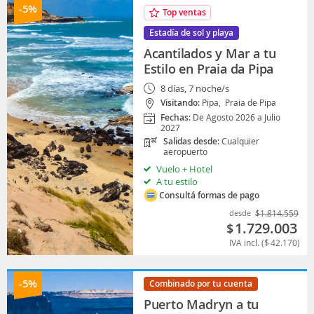
-5%
Top ventas
Estadía de sol y playa
Acantilados y Mar a tu
Estilo en Praia da Pipa
8 días, 7 noche/s
Visitando:
Pipa,
Praia de Pipa
Fechas:
De Agosto 2026 a Julio
2027
Salidas desde:
Cualquier
aeropuerto
Vuelo + Hotel
A tu estilo
Consultá formas de pago
desde
$
1.814.559
1.729.003
$
IVA incl. (
$
42.170
)
-5%
Combinado por tu cuenta
Puerto Madryn a tu