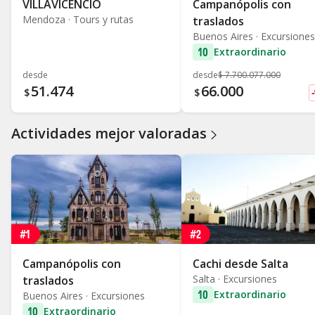
VILLAVICENCIO
Campanópolis con
Mendoza · Tours y rutas
traslados
Buenos Aires · Excursiones
10
Extraordinario
desde
desde
$
7.700.077.000
51.474
66.000
D
$
$
Actividades mejor valoradas
#1
#2
Campanópolis con
Cachi desde Salta
Salta · Excursiones
traslados
10
Extraordinario
Buenos Aires · Excursiones
10
Extraordinario