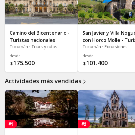
Camino del Bicentenario -
San Javier y Villa Nogu
Turistas nacionales
con Horco Molle - Turi
Tucumán · Tours y rutas
Tucumán · Excursiones
nacionales
desde
desde
175.500
101.400
$
$
Actividades más vendidas
#1
#2