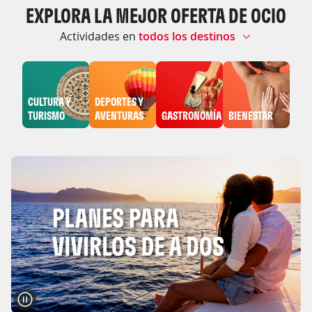
EXPLORA LA MEJOR OFERTA DE OCIO
Actividades en
Explorar eventos por categoría
CULTURA Y
DEPORTES Y
TURISMO
AVENTURAS
GASTRONOMÍA
BIENESTAR