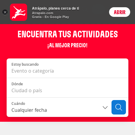
Actividades
Atrápalo, planes cerca de ti
ARS
×
ABRIR
Precios en
Cambiar moneda
Peso argen
Login
Atrapalo.com
Gratis - En Google Play
ENCUENTRA TUS ACTIVIDADES
¡AL MEJOR PRECIO!
Estoy buscando
Dónde
Cuándo