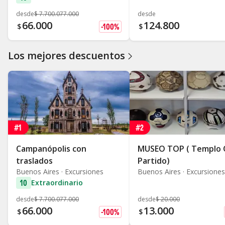
desde
$
7.700.077.000
desde
66.000
124.800
Descuento
$
-100%
$
Los mejores descuentos
#1
#2
Campanópolis con
MUSEO TOP ( Templo 
traslados
Partido)
Buenos Aires · Excursiones
Buenos Aires · Excursiones
10
Extraordinario
desde
$
7.700.077.000
desde
$
20.000
66.000
13.000
Descuento
$
-100%
$