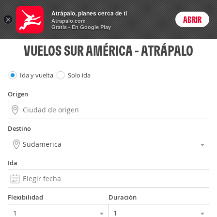
Vuelos
Atrápalo, planes cerca de ti
ARS
×
ABRIR
Precios en
Cambiar moneda
Peso argen
Login
Atrapalo.com
Gratis - En Google Play
VUELOS SUR AMÉRICA - ATRÁPALO
Ida y vuelta
Solo ida
Origen
Destino
Ida
Flexibilidad
Duración