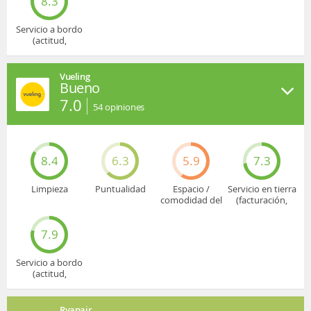
8.3
Servicio a bordo
(actitud,
cuidado...)
Vueling
Bueno
7.0
54
opiniones
8.4
6.3
5.9
7.3
Limpieza
Puntualidad
Espacio /
Servicio en tierra
comodidad del
(facturación,
asiento
embarque...)
7.9
Servicio a bordo
(actitud,
cuidado...)
Ryanair