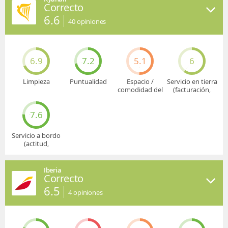
Correcto
6.6
40
opiniones
6.9
7.2
5.1
6
Limpieza
Puntualidad
Espacio /
Servicio en tierra
comodidad del
(facturación,
asiento
embarque...)
7.6
Servicio a bordo
(actitud,
cuidado...)
Iberia
Correcto
6.5
4
opiniones