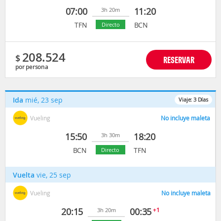
07:00
11:20
3h 20m
TFN
BCN
Directo
208.524
$
RESERVAR
por persona
Ida
mié, 23 sep
Viaje:
3
Días
Vueling
No incluye maleta
15:50
18:20
3h 30m
BCN
TFN
Directo
Vuelta
vie, 25 sep
Vueling
No incluye maleta
20:15
00:35
+1
3h 20m