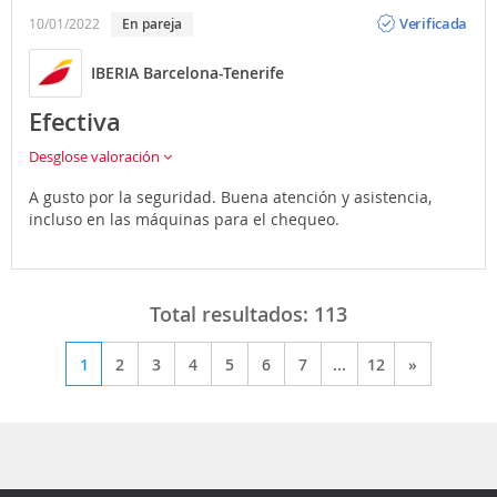
Opinión
Verificada
10/01/2022
En pareja
IBERIA Barcelona-Tenerife
Efectiva
Desglose valoración
A gusto por la seguridad. Buena atención y asistencia,
incluso en las máquinas para el chequeo.
Total resultados:
113
1
2
3
4
5
6
7
...
12
»