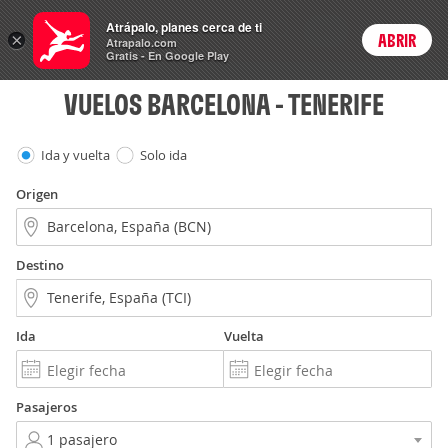
Vuelos
Atrápalo, planes cerca de ti
ARS
×
ABRIR
Precios en
Cambiar moneda
Peso argen
Login
Atrapalo.com
Gratis - En Google Play
VUELOS BARCELONA - TENERIFE
Ida y vuelta
Solo ida
Origen
Destino
Ida
Vuelta
Pasajeros