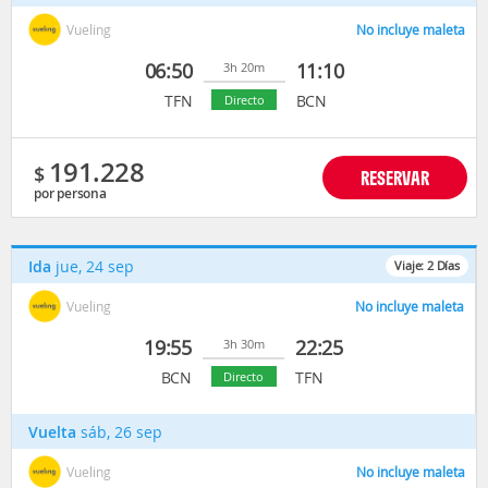
Vueling
No incluye maleta
06:50
11:10
3h 20m
TFN
BCN
Directo
191.228
$
RESERVAR
por persona
Ida
jue, 24 sep
Viaje:
2
Días
Vueling
No incluye maleta
19:55
22:25
3h 30m
BCN
TFN
Directo
Vuelta
sáb, 26 sep
Vueling
No incluye maleta