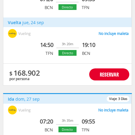
BCN
TFN
Directo
Vuelta
jue, 24 sep
Vueling
No incluye maleta
14:50
19:10
3h 20m
TFN
BCN
Directo
168.902
$
RESERVAR
por persona
Ida
dom, 27 sep
Viaje:
3
Días
Vueling
No incluye maleta
07:20
09:55
3h 35m
BCN
TFN
Directo