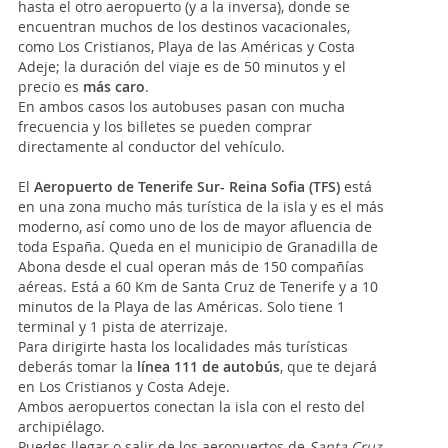
hasta el otro aeropuerto (y a la inversa), donde se
encuentran muchos de los destinos vacacionales,
como Los Cristianos, Playa de las Américas y Costa
Adeje; la duración del viaje es de 50 minutos y el
precio es
más caro
.
En ambos casos los autobuses pasan con mucha
frecuencia y los billetes se pueden comprar
directamente al conductor del vehículo.
El
Aeropuerto de Tenerife Sur- Reina Sofia
(TFS)
está
en una zona mucho más turística de la isla y es el más
moderno, así como uno de los de mayor afluencia de
toda España. Queda en el municipio de Granadilla de
Abona desde el cual operan más de 150 compañías
aéreas. Está a 60 Km de Santa Cruz de Tenerife y a 10
minutos de la Playa de las Américas. Solo tiene 1
terminal y 1 pista de aterrizaje.
Para dirigirte hasta los localidades más turísticas
deberás tomar la
línea 111 de autobús
, que te dejará
en Los Cristianos y Costa Adeje.
Ambos aeropuertos conectan la isla con el resto del
archipiélago.
Puedes llegar o salir de los aeropuertos de
Santa Cruz