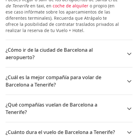
de Tenerife
en taxi, en
coche de alquiler
o propio (en
ese caso infórmate sobre los aparcamientos de las
diferentes terminales). Recuerda que Atrápalo te
ofrece la posibilidad de contratar traslados privados al
realizar la reserva de tu Vuelo + Hotel.
¿Cómo ir de la ciudad de Barcelona al
aeropuerto?
Si estás planeando viajar en avión hasta Barcelona
debes tener en cuenta que el aeropuerto de la ciudad
¿Cuál es la mejor compañía para volar de
está en la localidad anexa de
El Prat de Llobregat
, a
Barcelona a Tenerife?
unos 20 Km de distancia. Dicho aeropuerto, consta de
2 terminales, la
T1
, de reciente inauguración, y la
T2
,
Las mejores compañías para viajar entre Barcelona y
que es la más antigua. Dependiendo de la compañía y
Tenerife son: Norwegian , Vueling, Ryanair, Iberia
¿Qué compañías vuelan de Barcelona a
operadora en la que decidas viajar -teniendo en
cuenta siempre del destino y el origen- tu vuelo
Tenerife?
llegará a una o a otra. Cada terminal cuenta con
Las compañías que vuelan de Barcelona a Tenerife
parking.
son: Vueling, Ryanair, Norwegian Air, Iberia, Air Europa
¿Cuánto dura el vuelo de Barcelona a Tenerife?
Pero no te preocupes, ambas están comunicadas por