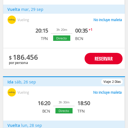
Vuelta
mar, 29 sep
Vueling
No incluye maleta
20:15
00:35
+1
3h 20m
TFN
BCN
Directo
186.456
$
RESERVAR
por persona
Ida
sáb, 26 sep
Viaje:
2
Días
Vueling
No incluye maleta
16:20
18:50
3h 30m
BCN
TFN
Directo
Vuelta
lun, 28 sep