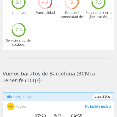
8.1
4.4
5
7.5
Limpieza
Puntualidad
Espacio /
Servicio en tierra
comodidad del
(facturación,
asiento
embarque...)
7.5
Servicio a bordo
(actitud,
cuidado...)
Vuelos baratos de Barcelona (BCN) a
Tenerife (TCI)
Ida
mar, 22 sep
Viaje:
2
Días
Vueling
No incluye maleta
07:20
09:55
3h 35m