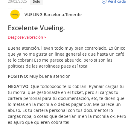
Verificada
la T2 y si estás en la T1 hay continuas lanzaderas que
20/02/2025
Solo
te acercarán en pocos minutos. Puedes elegir bajarte
en las estaciones de Sants, Paseo de Gracia, Clot o Sant
VUELING Barcelona-Tenerife
Andreu. El billete cuesta menos de 3? y estarás en
pleno centro en menos de media hora. La frecuencia
Excelente Vueling.
de salida es de cada 30 minutos.
Desglose valoración
-
Metro
(Línea L9 Sud): No caigas en la trampa a menos
Buena atención, llevan todo muy bien controlado. Lo único
que haya huelga del servicio de Cercanías Renfe y esté
que ya no me gusta en línea general es que hasta un café
el tráfico paralizado. El billete de metro es especial y
te lo cobran! Eso me parece absurdo, pero si son las
caro, tanto como el bus, pero para llevarte allí donde
políticas de las aerolíneas pues así toca!
quieres, seguramente te hará dar mucho rodeo y
pasarás por infinidad de paradas... y eso sin contar
POSITIVO:
Muy buena atención
con los transbordos que pudieras hacer.
NEGATIVO:
Que todoooooo te lo cobran! Ryanair cargas tu
Puedes llegar o salir del aeropuerto de Barcelona en
tu morral que gestionaste en el ticket, pero si cargas tu
taxi
(precio medio unos 20? dependiendo de a qué
cartera personal para tú documentación, etc, te dicen que
parte de la ciudad vayas), en
coche de alquiler
o
lo metas en la mochila o debes pagar 50?. Me parece un
propio (en ese caso infórmate sobre los aparcamientos
abuso. Es tu cartera personal con tus documentos! Si
de las diferentes terminales). Recuerda que Atrápalo
cargas ropa, o cosas que deberían ir en la mochila ok. Pero
te ofrece la posibilidad de contratar traslados privados
es ajuro que quieren cobrarte!
al realizar la reserva de tu Vuelo + Hotel.