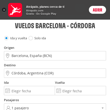
Vuelos
Atrápalo, planes cerca de ti
ARS
×
ABRIR
Precios en
Cambiar moneda
Peso argen
Login
Atrapalo.com
Gratis - En Google Play
VUELOS BARCELONA - CÓRDOBA
Ida y vuelta
Solo ida
Origen
Destino
Ida
Vuelta
Pasajeros