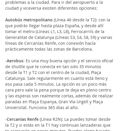
problemas a la ciudad. Para ir del aeropuerto a la
ciudad y viceversa existen diferentes opciones:
Autobús metropolitano
(Línea 46 desde la T2): con la
que podrás llegar hasta plaza España, y desde allí
tomar el metro (Líneas L1, L3, L8), Ferrocarrils de la
Generalitat de Catalunya (Líneas S3, S4, S8, S9) y varias
líneas de Cercanías Renfe, con conexión hacía
prácticamente todas las zonas de Barcelona.
-
Aerobus
: Es una muy buena opción y el servicio oficial
de shuttle que te conecta en tan solo 35 minutos
desde la T1 y T2 con el centro de la ciudad, Plaça
Catalunya. Sale regularmente en cuanto está lleno y
eso pasa cada 5 minutos. La opción es un poco más
cara pero vale la pena porque te deja en pleno centro
y las esperas son realmente cortas, además de realizar
paradas en Plaça Espanya, Gran Vía-Urgell y Plaça
Universitat. Funciona 365 días al año.
-
Cercanías Renfe
(Línea R2N): La puedes tomar desde
la T2 y si estás en la T1 hay continuas lanzaderas que
te acercarán en pocos minutos. Puedes elegir bajarte