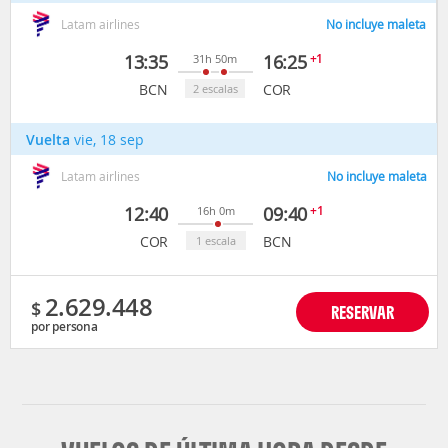
Latam airlines
No incluye maleta
13:35
16:25
+1
31h 50m
BCN
COR
2 escalas
Vuelta
vie, 18 sep
Latam airlines
No incluye maleta
12:40
09:40
+1
16h 0m
COR
BCN
1 escala
2.629.448
$
RESERVAR
por persona