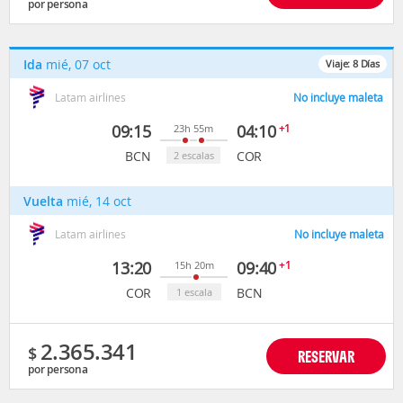
por persona
Ida
mié, 07 oct
Viaje:
8
Días
Latam airlines
No incluye maleta
09:15
04:10
+1
23h 55m
BCN
COR
2 escalas
Vuelta
mié, 14 oct
Latam airlines
No incluye maleta
13:20
09:40
+1
15h 20m
COR
BCN
1 escala
2.365.341
$
RESERVAR
por persona