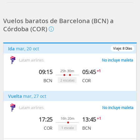
Vuelos baratos de Barcelona (BCN) a
Córdoba (COR)
Ida
mar, 20 oct
Viaje:
8
Días
Latam airlines
No incluye maleta
09:15
05:45
+1
25h 30m
BCN
COR
2 escalas
Vuelta
mar, 27 oct
Latam airlines
No incluye maleta
17:25
13:45
+1
16h 20m
COR
BCN
1 escala