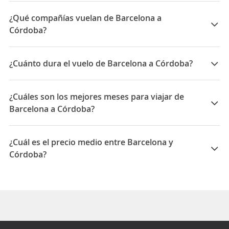
¿Qué compañías vuelan de Barcelona a
Córdoba?
Las compañías que vuelan de Barcelona a Córdoba
son: LATAM Airlines, Air Europa, TAP Portugal, KLM
¿Cuánto dura el vuelo de Barcelona a Córdoba?
La duración media para viajar entre Barcelona y
Córdoba es 25:05
¿Cuáles son los mejores meses para viajar de
Barcelona a Córdoba?
Los mejores meses para viajar de Barcelona a Córdoba
son Abril, Marzo, Mayo
¿Cuál es el precio medio entre Barcelona y
Córdoba?
El precio medio para viajar entre Barcelona y Córdoba
es 387474 ARS