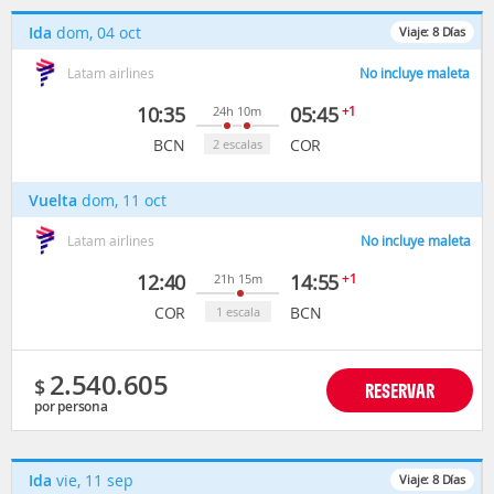
Ida
dom, 04 oct
Viaje:
8
Días
Latam airlines
No incluye maleta
10:35
05:45
+1
24h 10m
BCN
COR
2 escalas
Vuelta
dom, 11 oct
Latam airlines
No incluye maleta
12:40
14:55
+1
21h 15m
COR
BCN
1 escala
2.540.605
$
RESERVAR
por persona
Ida
vie, 11 sep
Viaje:
8
Días