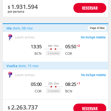
1.931.594
$
RESERVAR
por persona
Ida
dom, 08 nov
Viaje:
8
Días
Latam airlines
No incluye maleta
13:35
05:50
+2
44h 15m
BCN
COR
2 escalas
Vuelta
dom, 15 nov
Latam airlines
No incluye maleta
05:00
08:25
+1
23h 25m
COR
BCN
2 escalas
2.263.737
$
RESERVAR