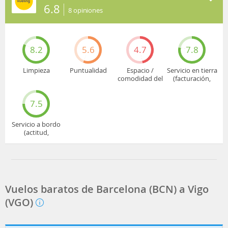
6.8
8
opiniones
8.2
5.6
4.7
7.8
Limpieza
Puntualidad
Espacio /
Servicio en tierra
comodidad del
(facturación,
asiento
embarque...)
7.5
Servicio a bordo
(actitud,
cuidado...)
Vuelos baratos de Barcelona (BCN) a Vigo
(VGO)