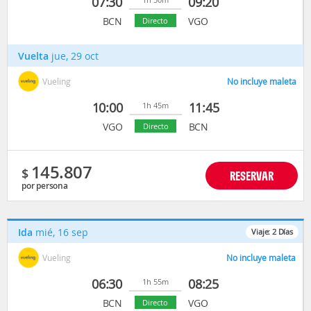
07:30
09:20
BCN
VGO
Directo
Vuelta
jue, 29 oct
Vueling
No incluye maleta
10:00
11:45
1h 45m
VGO
BCN
Directo
145.807
$
RESERVAR
por persona
Ida
mié, 16 sep
Viaje:
2
Días
Vueling
No incluye maleta
06:30
08:25
1h 55m
BCN
VGO
Directo