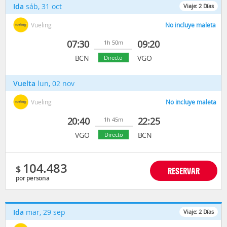
Ida
sáb, 31 oct
Viaje:
2
Días
Vueling
No incluye maleta
07:30
09:20
1h 50m
BCN
VGO
Directo
Vuelta
lun, 02 nov
Vueling
No incluye maleta
20:40
22:25
1h 45m
VGO
BCN
Directo
104.483
$
RESERVAR
por persona
Ida
mar, 29 sep
Viaje:
2
Días