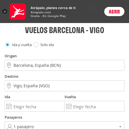
Vuelos
Atrápalo, planes cerca de ti
ARS
×
ABRIR
Precios en
Cambiar moneda
Peso argen
Login
Atrapalo.com
Gratis - En Google Play
VUELOS BARCELONA - VIGO
Ida y vuelta
Solo ida
Origen
Destino
Ida
Vuelta
Pasajeros