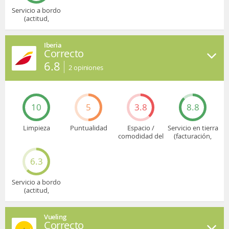
Servicio a bordo
(actitud,
cuidado...)
Iberia
Correcto
6.8
2
opiniones
10
5
3.8
8.8
Limpieza
Puntualidad
Espacio /
Servicio en tierra
comodidad del
(facturación,
asiento
embarque...)
6.3
Servicio a bordo
(actitud,
cuidado...)
Vueling
Correcto