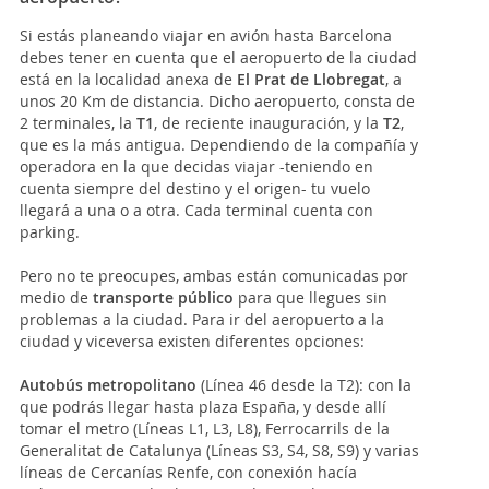
Si estás planeando viajar en avión hasta Barcelona
debes tener en cuenta que el aeropuerto de la ciudad
está en la localidad anexa de
El Prat de Llobregat
, a
unos 20 Km de distancia. Dicho aeropuerto, consta de
2 terminales, la
T1
, de reciente inauguración, y la
T2
,
que es la más antigua. Dependiendo de la compañía y
operadora en la que decidas viajar -teniendo en
cuenta siempre del destino y el origen- tu vuelo
llegará a una o a otra. Cada terminal cuenta con
parking.
Pero no te preocupes, ambas están comunicadas por
medio de
transporte público
para que llegues sin
problemas a la ciudad. Para ir del aeropuerto a la
ciudad y viceversa existen diferentes opciones:
Autobús metropolitano
(Línea 46 desde la T2): con la
que podrás llegar hasta plaza España, y desde allí
tomar el metro (Líneas L1, L3, L8), Ferrocarrils de la
Generalitat de Catalunya (Líneas S3, S4, S8, S9) y varias
líneas de Cercanías Renfe, con conexión hacía