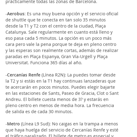
prácticamente todas las zonas de Barcelona.
-
Aerobus
: Es una muy buena opción y el servicio oficial
de shuttle que te conecta en tan solo 35 minutos
desde la T1 y T2 con el centro de la ciudad, Plaça
Catalunya. Sale regularmente en cuanto está lleno y
eso pasa cada 5 minutos. La opción es un poco más
cara pero vale la pena porque te deja en pleno centro
y las esperas son realmente cortas, además de realizar
paradas en Plaça Espanya, Gran Vía-Urgell y Plaça
Universitat. Funciona 365 días al año.
-
Cercanías Renfe
(Línea R2N): La puedes tomar desde
la T2 y si estás en la T1 hay continuas lanzaderas que
te acercarán en pocos minutos. Puedes elegir bajarte
en las estaciones de Sants, Paseo de Gracia, Clot o Sant
Andreu. El billete cuesta menos de 3? y estarás en
pleno centro en menos de media hora. La frecuencia
de salida es de cada 30 minutos.
-
Metro
(Línea L9 Sud): No caigas en la trampa a menos
que haya huelga del servicio de Cercanías Renfe y esté
el tráfico paralizado. El billete de metro es especial y