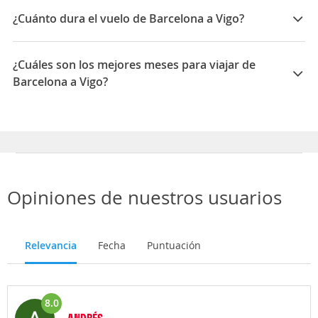
Vueling, Ryanair, Iberia, Air Europa
¿Cuánto dura el vuelo de Barcelona a Vigo?
La duración media para viajar entre Barcelona y Vigo
es 01:50
¿Cuáles son los mejores meses para viajar de
Barcelona a Vigo?
Los mejores meses para viajar de Barcelona a Vigo son
Enero, Febrero, Septiembre
Opiniones de nuestros usuarios
Relevancia
Fecha
Puntuación
8.0
ANDRÉS