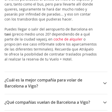
caro, tanto como el bus, pero para llevarte allí donde
quieres, seguramente te hará dar mucho rodeo y
pasarás por infinidad de paradas... y eso sin contar
con los transbordos que pudieras hacer.
Puedes llegar o salir del aeropuerto de Barcelona en
taxi
(precio medio unos 20? dependiendo de a qué
parte de la ciudad vayas), en
coche de alquiler
o
propio (en ese caso infórmate sobre los aparcamientos
de las diferentes terminales). Recuerda que Atrápalo
te ofrece la posibilidad de contratar traslados privados
al realizar la reserva de tu Vuelo + Hotel.
¿Cuál es la mejor compañía para volar de
Barcelona a Vigo?
Las mejores compañías para viajar entre Barcelona y
Vigo son: Ryanair, Iberia, Vueling
¿Qué compañías vuelan de Barcelona a Vigo?
Las compañías que vuelan de Barcelona a Vigo son: