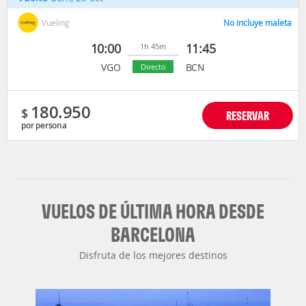
Vueling
No incluye maleta
10:00
11:45
1h 45m
VGO
BCN
Directo
180.950
$
RESERVAR
por persona
VUELOS DE ÚLTIMA HORA DESDE
BARCELONA
Disfruta de los mejores destinos