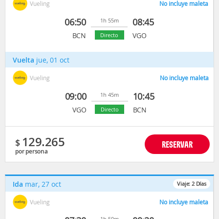
Vueling
No incluye maleta
06:50
08:45
1h 55m
BCN
VGO
Directo
Vuelta
jue, 01 oct
Vueling
No incluye maleta
09:00
10:45
1h 45m
VGO
BCN
Directo
129.265
$
RESERVAR
por persona
Ida
mar, 27 oct
Viaje:
2
Días
Vueling
No incluye maleta
1h 50m