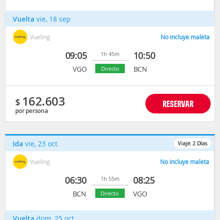
Vuelta
vie, 18 sep
Vueling
No incluye maleta
09:05
10:50
1h 45m
VGO
BCN
Directo
162.603
$
RESERVAR
por persona
Ida
vie, 23 oct
Viaje:
2
Días
Vueling
No incluye maleta
06:30
08:25
1h 55m
BCN
VGO
Directo
Vuelta
dom, 25 oct