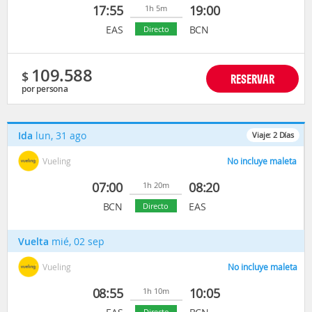
17:55
19:00
1h 5m
EAS
BCN
Directo
109.588
$
RESERVAR
por persona
Ida
lun, 31 ago
Viaje:
2
Días
Vueling
No incluye maleta
07:00
08:20
1h 20m
BCN
EAS
Directo
Vuelta
mié, 02 sep
Vueling
No incluye maleta
08:55
10:05
1h 10m
Directo