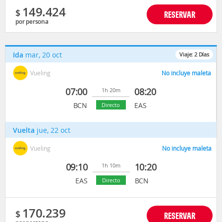
149.424
$
RESERVAR
por persona
Ida
mar, 20 oct
Viaje:
2
Días
Vueling
No incluye maleta
07:00
08:20
1h 20m
BCN
EAS
Directo
Vuelta
jue, 22 oct
Vueling
No incluye maleta
09:10
10:20
1h 10m
EAS
BCN
Directo
170.239
$
RESERVAR