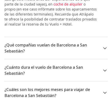
parte de la ciudad vayas), en
coche de alquiler
o
propio (en ese caso infórmate sobre los aparcamientos
de las diferentes terminales). Recuerda que Atrápalo
te ofrece la posibilidad de contratar traslados privados
al realizar la reserva de tu Vuelo + Hotel.
¿Qué compañías vuelan de Barcelona a San
Sebastián?
Las compañías que vuelan de Barcelona a San
Sebastián son: Vueling, Iberia
¿Cuánto dura el vuelo de Barcelona a San
Sebastián?
La duración media para viajar entre Barcelona y San
Sebastián es 01:15
¿Cuáles son los mejores meses para viajar de
Barcelona a San Sebastián?
Los mejores meses para viajar de Barcelona a San
Sebastián son Enero, Febrero, Octubre