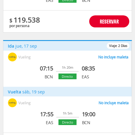
EAS
BCN
119.538
$
RESERVAR
por persona
Ida
jue, 17 sep
Viaje:
2
Días
Vueling
No incluye maleta
07:15
08:35
1h 20m
BCN
EAS
Directo
Vuelta
sáb, 19 sep
Vueling
No incluye maleta
17:55
19:00
1h 5m
EAS
BCN
Directo