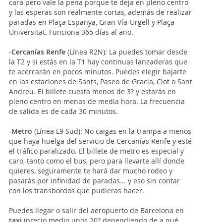
cara pero vale la pena porque te deja en pleno centro
y las esperas son realmente cortas, además de realizar
paradas en Plaça Espanya, Gran Vía-Urgell y Plaça
Universitat. Funciona 365 días al año.
-
Cercanías Renfe
(Línea R2N): La puedes tomar desde
la T2 y si estás en la T1 hay continuas lanzaderas que
te acercarán en pocos minutos. Puedes elegir bajarte
en las estaciones de Sants, Paseo de Gracia, Clot o Sant
Andreu. El billete cuesta menos de 3? y estarás en
pleno centro en menos de media hora. La frecuencia
de salida es de cada 30 minutos.
-
Metro
(Línea L9 Sud): No caigas en la trampa a menos
que haya huelga del servicio de Cercanías Renfe y esté
el tráfico paralizado. El billete de metro es especial y
caro, tanto como el bus, pero para llevarte allí donde
quieres, seguramente te hará dar mucho rodeo y
pasarás por infinidad de paradas... y eso sin contar
con los transbordos que pudieras hacer.
Puedes llegar o salir del aeropuerto de Barcelona en
taxi
(precio medio unos 20? dependiendo de a qué