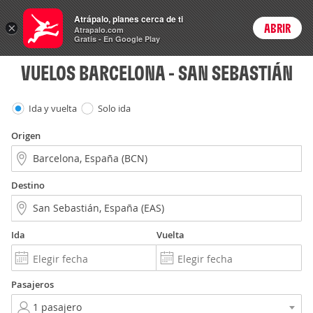
Vuelos
Atrápalo, planes cerca de ti
ARS
×
ABRIR
Precios en
Cambiar moneda
Peso argen
Login
Atrapalo.com
Gratis - En Google Play
VUELOS BARCELONA - SAN SEBASTIÁN
Ida y vuelta
Solo ida
Origen
Destino
Ida
Vuelta
Pasajeros