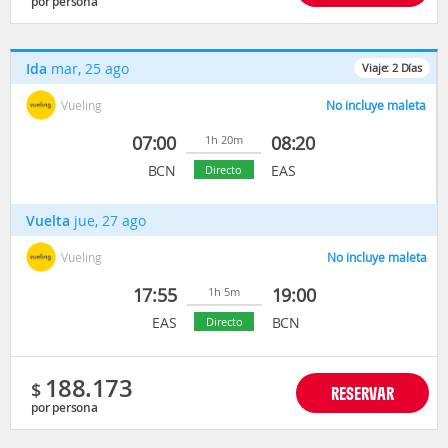
por persona
Ida
mar, 25 ago
Viaje:
2
Días
Vueling
No incluye maleta
07:00
08:20
1h 20m
BCN
EAS
Directo
Vuelta
jue, 27 ago
Vueling
No incluye maleta
17:55
19:00
1h 5m
EAS
BCN
Directo
188.173
$
RESERVAR
por persona