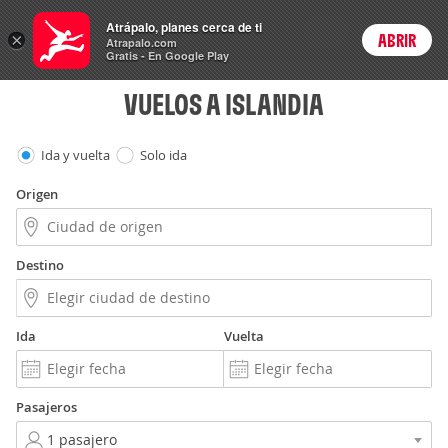
Vuelos
Atrápalo, planes cerca de ti
ARS
×
ABRIR
Precios en
Cambiar moneda
Peso argen
Login
Atrapalo.com
Gratis - En Google Play
VUELOS A ISLANDIA
Ida y vuelta
Solo ida
Origen
Destino
Ida
Vuelta
Pasajeros