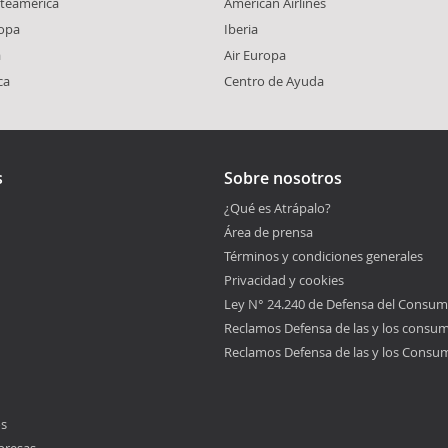
rteamérica
American Airlines
ropa
Iberia
a
Air Europa
ca
Centro de Ayuda
s
Sobre nosotros
¿Qué es Atrápalo?
Área de prensa
Términos y condiciones generales
Privacidad y cookies
Ley N° 24.240 de Defensa del Consum
Reclamos Defensa de las y los consu
Reclamos Defensa de las y los Consu
os