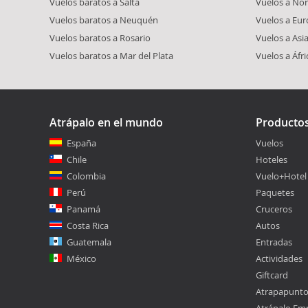
Vuelos baratos a Salta
Vuelos a No
Vuelos baratos a Neuquén
Vuelos a Eu
Vuelos baratos a Rosario
Vuelos a Asi
Vuelos baratos a Mar del Plata
Vuelos a Áfri
Atrápalo en el mundo
Producto
España
Vuelos
Chile
Hoteles
Colombia
Vuelo+Hotel
Perú
Paquetes
Panamá
Cruceros
Costa Rica
Autos
Guatemala
Entradas
México
Actividades
Giftcard
Atrapapunt