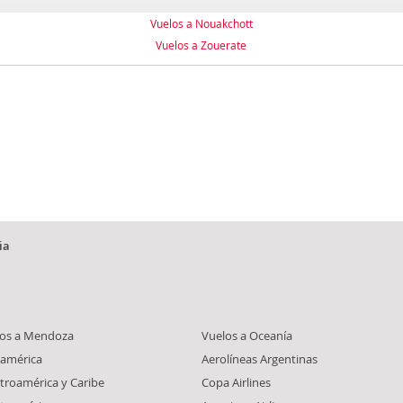
Vuelos a Nouakchott
Vuelos a Zouerate
ia
tos a Mendoza
Vuelos a Oceanía
damérica
Aerolíneas Argentinas
troamérica y Caribe
Copa Airlines