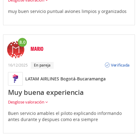
Atrápalo te ofrece la posibilidad de contratar
traslados
muy buen servicio puntual aviones limpios y organizados
privados al realizar la reserva de tu Vuelo + Hotel.
8.0
MARIO
Opinión
Verificada
16/12/2025
En pareja
LATAM AIRLINES Bogotá-Bucaramanga
Muy buena experiencia
Desglose valoración
Buen servicio amables el piloto explicando informando
antes durante y despues como era siempre