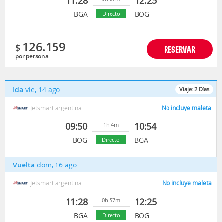
11:28
12:25
BGA
BOG
Directo
126.159
$
RESERVAR
por persona
Ida
vie, 14 ago
Viaje:
2
Días
Jetsmart argentina
No incluye maleta
09:50
10:54
1h 4m
BOG
BGA
Directo
Vuelta
dom, 16 ago
Jetsmart argentina
No incluye maleta
11:28
12:25
0h 57m
BGA
BOG
Directo