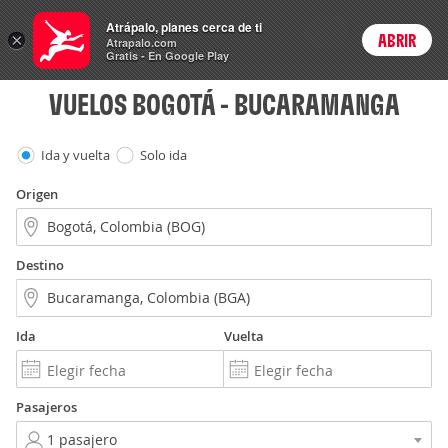
Vuelos
Atrápalo, planes cerca de ti
ARS
×
ABRIR
Precios en
Cambiar moneda
Peso argen
Login
Atrapalo.com
Gratis - En Google Play
VUELOS BOGOTÁ - BUCARAMANGA
Ida y vuelta
Solo ida
Origen
Destino
Ida
Vuelta
Pasajeros