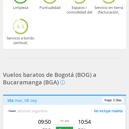
Limpieza
Puntualidad
Espacio /
Servicio en tierra
comodidad del
(facturación,
asiento
embarque...)
6.3
Servicio a bordo
(actitud,
cuidado...)
Vuelos baratos de Bogotá (BOG) a
Bucaramanga (BGA)
Ida
mar, 08 sep
Viaje:
2
Días
Jetsmart argentina
No incluye maleta
09:50
10:54
1h 4m