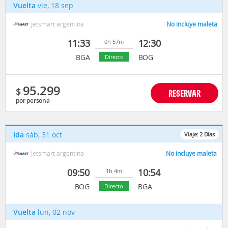
Vuelta
vie, 18 sep
Jetsmart argentina
No incluye maleta
11:33
12:30
0h 57m
BGA
BOG
Directo
95.299
$
RESERVAR
por persona
Ida
sáb, 31 oct
Viaje:
2
Días
Jetsmart argentina
No incluye maleta
09:50
10:54
1h 4m
BOG
BGA
Directo
Vuelta
lun, 02 nov