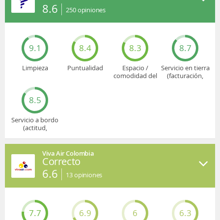
8.6
250
opiniones
9.1
8.4
8.3
8.7
Limpieza
Puntualidad
Espacio /
Servicio en tierra
comodidad del
(facturación,
asiento
embarque...)
8.5
Servicio a bordo
(actitud,
cuidado...)
Viva Air Colombia
Correcto
6.6
13
opiniones
7.7
6.9
6
6.3