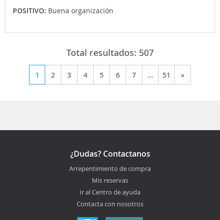
POSITIVO:
Buena organización
Total resultados:
507
1
2
3
4
5
6
7
...
51
»
¿Dudas? Contactanos
Arrepentimiento de compra
Mis reservas
Ir al Centro de ayuda
Contacta con nosotros