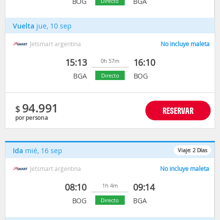
BOG
BGA
Directo
Vuelta
jue, 10 sep
Jetsmart argentina
No incluye maleta
15:13
16:10
0h 57m
BGA
BOG
Directo
94.991
$
RESERVAR
por persona
Ida
mié, 16 sep
Viaje:
2
Días
Jetsmart argentina
No incluye maleta
08:10
09:14
1h 4m
BOG
BGA
Directo