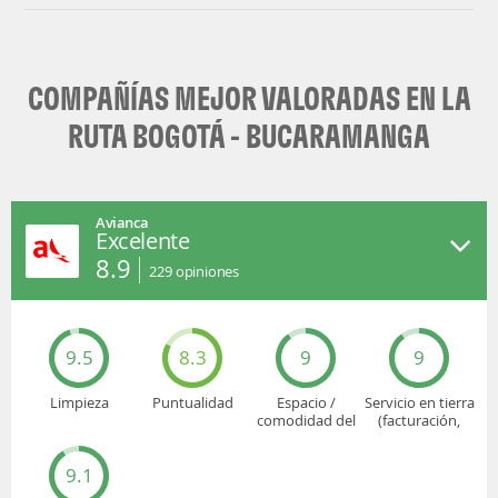
COMPAÑÍAS MEJOR VALORADAS EN LA
RUTA BOGOTÁ - BUCARAMANGA
Avianca
Excelente
8.9
229
opiniones
9.5
8.3
9
9
Limpieza
Puntualidad
Espacio /
Servicio en tierra
comodidad del
(facturación,
asiento
embarque...)
9.1