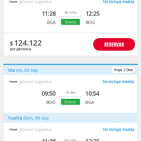
Jetsmart argentina
No incluye maleta
11:28
12:25
0h 57m
BGA
BOG
Directo
124.122
$
RESERVAR
por persona
Ida
vie, 04 sep
Viaje:
2
Días
Jetsmart argentina
No incluye maleta
09:50
10:54
1h 4m
BOG
BGA
Directo
Vuelta
dom, 06 sep
Jetsmart argentina
No incluye maleta
0h 57m