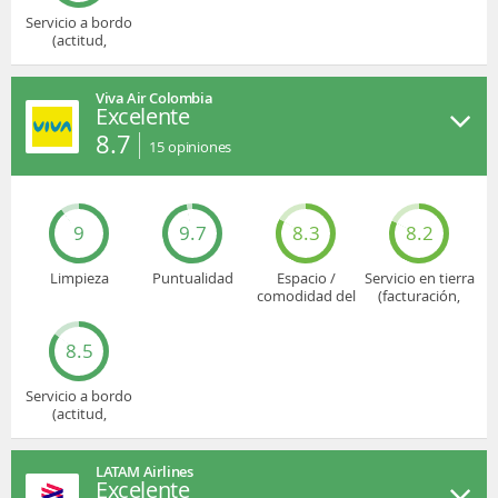
Servicio a bordo
(actitud,
cuidado...)
Viva Air Colombia
Excelente
8.7
15
opiniones
9
9.7
8.3
8.2
Limpieza
Puntualidad
Espacio /
Servicio en tierra
comodidad del
(facturación,
asiento
embarque...)
8.5
Servicio a bordo
(actitud,
cuidado...)
LATAM Airlines
Excelente