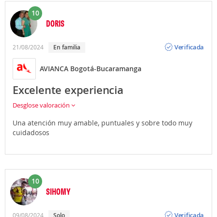
10
DORIS
Opinión
Verificada
21/08/2024
En familia
AVIANCA Bogotá-Bucaramanga
Excelente experiencia
Desglose valoración
Una atención muy amable, puntuales y sobre todo muy
cuidadosos
10
SIHOMY
Opinión
Verificada
09/08/2024
Solo