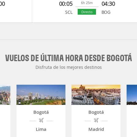
00
00:05
04:30
6h 25m
SCL
BOG
Directo
VUELOS DE ÚLTIMA HORA DESDE BOGOTÁ
Disfruta de los mejores destinos
Bogotá
Bogotá
Lima
Madrid