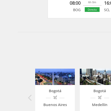
08:00
16:
6h 0m
BOG
SCL
Directo
Bogotá
Bogotá
Buenos Aires
Medellín