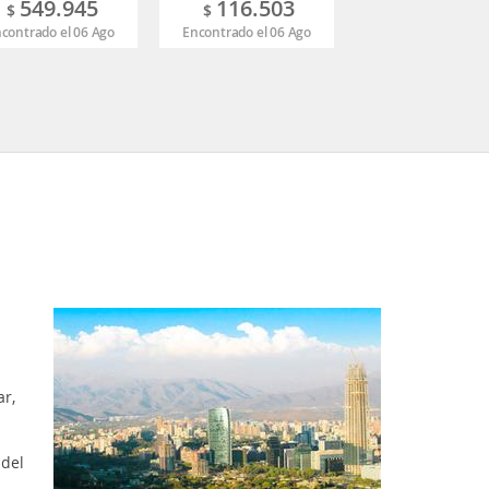
549.945
116.503
523.34
$
$
$
contrado el 06 Ago
Encontrado el 06 Ago
Encontrado el 06 
ar,
 del