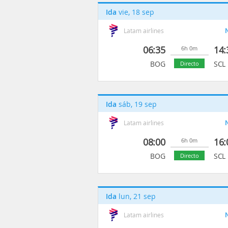
Ida
vie, 18 sep
Latam airlines
N
06:35
14:
6h 0m
BOG
SCL
Directo
Ida
sáb, 19 sep
Latam airlines
N
08:00
16:
6h 0m
BOG
SCL
Directo
Ida
lun, 21 sep
Latam airlines
N