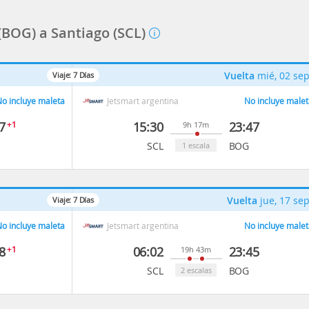
(BOG) a Santiago (SCL)
Vuelta
mié, 02 se
Viaje:
7
Días
o incluye maleta
Jetsmart argentina
No incluye malet
7
+1
15:30
23:47
9h 17m
SCL
BOG
1 escala
Vuelta
jue, 17 se
Viaje:
7
Días
o incluye maleta
Jetsmart argentina
No incluye malet
8
+1
06:02
23:45
19h 43m
SCL
BOG
2 escalas