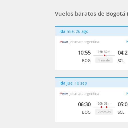
Vuelos baratos de Bogotá 
Ida
mié, 26 ago
Jetsmart argentina
N
10:55
04:2
16h 32m
BOG
SCL
1 escala
Ida
jue, 10 sep
Jetsmart argentina
N
06:30
05:0
20h 38m
BOG
SCL
2 escalas