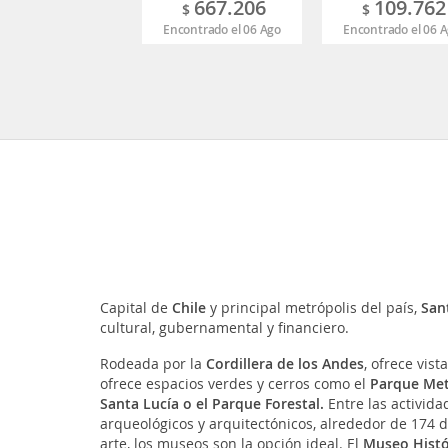
667.206
109.762
$
$
Encontrado el 06 Ago
Encontrado el 06 
Capital de
Chile
y principal metrópolis del país,
San
cultural, gubernamental y financiero.
Rodeada por la
Cordillera de los Andes
, ofrece vist
ofrece espacios verdes y cerros como el
Parque Metr
Santa Lucía o el Parque Forestal.
Entre las actividad
arqueológicos y arquitectónicos, alrededor de 174 d
arte, los museos son la opción ideal. El
Museo Histór