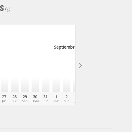
AS
Septiembre 2026
27
28
29
30
31
1
2
3
4
5
6
7
8
Jue
Vie
Sáb
Dom
Lun
Mar
Mié
Jue
Vie
Sáb
Dom
Lun
Mar