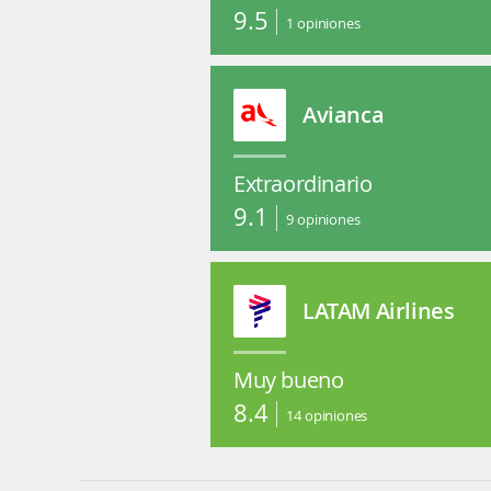
9.5
1
opiniones
Avianca
Extraordinario
9.1
9
opiniones
LATAM Airlines
Muy bueno
8.4
14
opiniones