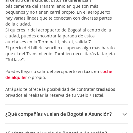
al centro de la ciudad. Estos se diferencian
básicamente del Transmilenio en que son más
pequeños y no tienen carril propio. En el aeropuerto
hay varias líneas que te conectan con diversas partes
de la ciudad.
Si quieres ir del aeropuerto de Bogotá al centro de la
ciudad, puedes encontrar la parada de estos
autobuses en la Terminal 1, piso 1, salida 7.
El precio del billete sencillo es apenas algo más barato
que el del Transmilenio. También necesitarás la tarjeta
"TuLlave".
Puedes llegar o salir del aeropuerto en
taxi, en
coche
de alquiler
o propio.
Atrápalo te ofrece la posibilidad de contratar
traslados
privados al realizar la reserva de tu Vuelo + Hotel.
¿Qué compañías vuelan de Bogotá a Asunción?
Las compañías que vuelan de Bogotá a Asunción son:
Copa Airlines, LATAM Airlines, Avianca, Gol