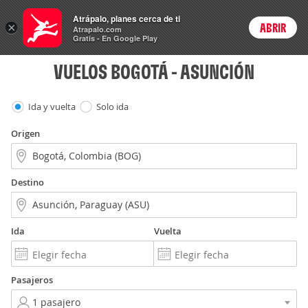
Vuelos
Atrápalo, planes cerca de ti
ARS
×
ABRIR
Precios en
Cambiar moneda
Peso argen
Login
Atrapalo.com
Gratis - En Google Play
VUELOS BOGOTÁ - ASUNCIÓN
Ida y vuelta
Solo ida
Origen
Destino
Ida
Vuelta
Pasajeros