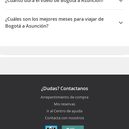
¿Cuánto dura el vuelo de Bogotá a Asunción?
La duración media para viajar entre Bogotá y Asunción
es 09:10
¿Cuáles son los mejores meses para viajar de
Bogotá a Asunción?
Los mejores meses para viajar de Bogotá a Asunción
son Mayo, Abril, Junio
¿Dudas? Contactanos
Arrepentimiento de compra
Mis reservas
Ir al Centro de ayuda
Contacta con nosotros