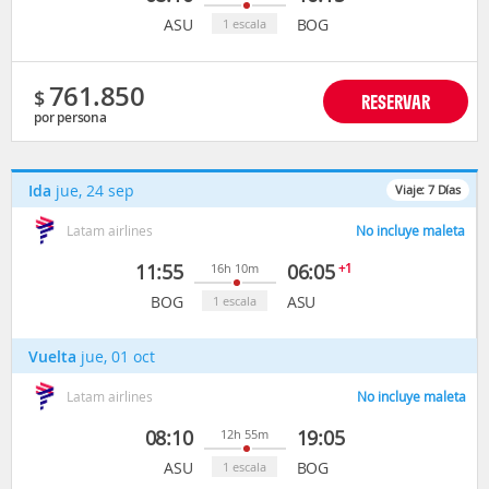
ASU
BOG
1 escala
761.850
$
RESERVAR
por persona
Ida
jue, 24 sep
Viaje:
7
Días
Latam airlines
No incluye maleta
11:55
06:05
+1
16h 10m
BOG
ASU
1 escala
Vuelta
jue, 01 oct
Latam airlines
No incluye maleta
08:10
19:05
12h 55m
ASU
BOG
1 escala