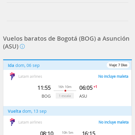
Vuelos baratos de Bogotá (BOG) a Asunción
(ASU)
Ida
dom, 06 sep
Viaje:
7
Días
Latam airlines
No incluye maleta
11:55
06:05
+1
16h 10m
BOG
ASU
1 escala
Vuelta
dom, 13 sep
Latam airlines
No incluye maleta
08:10
16:15
10h 5m