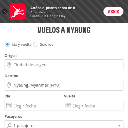
Vuelos
Atrápalo, planes cerca de ti
ARS
×
ABRIR
Precios en
Cambiar moneda
Peso argen
Login
Atrapalo.com
Gratis - En Google Play
VUELOS A NYAUNG
Ida y vuelta
Solo ida
Origen
Destino
Ida
Vuelta
Pasajeros