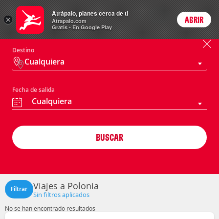
Paquetes
Atrápalo, planes cerca de ti
ARS
×
ABRIR
Precios en
Cambiar moneda
Peso argen
Login
Atrapalo.com
Gratis - En Google Play
Destino
Cualquiera
Fecha de salida
Cualquiera
BUSCAR
Viajes a Polonia
Filtrar
Sin filtros aplicados
No se han encontrado resultados