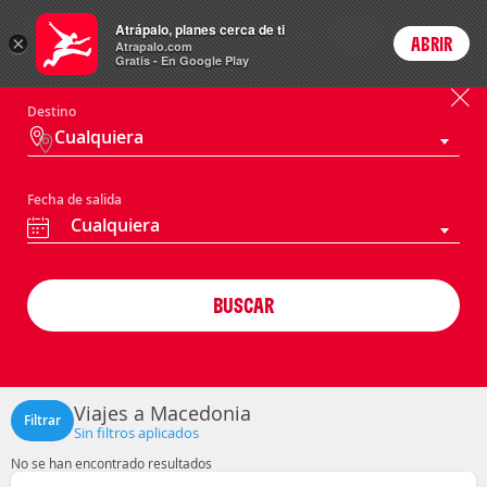
Paquetes
Atrápalo, planes cerca de ti
ARS
×
ABRIR
Precios en
Cambiar moneda
Peso argen
Login
Atrapalo.com
Gratis - En Google Play
Destino
Cualquiera
Fecha de salida
Cualquiera
BUSCAR
Viajes a Macedonia
Filtrar
Sin filtros aplicados
No se han encontrado resultados