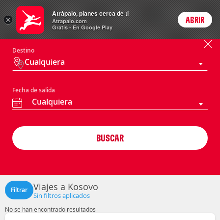
Paquetes
Atrápalo, planes cerca de ti
ARS
×
ABRIR
Precios en
Cambiar moneda
Peso argen
Login
Atrapalo.com
Gratis - En Google Play
Destino
Cualquiera
Fecha de salida
Cualquiera
BUSCAR
Viajes a Kosovo
Filtrar
Sin filtros aplicados
No se han encontrado resultados