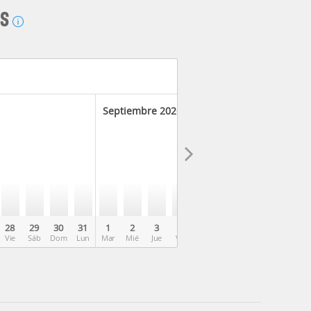
AS
Septiembre 2026
28
29
30
31
1
2
3
4
5
6
7
8
9
Vie
Sáb
Dom
Lun
Mar
Mié
Jue
Vie
Sáb
Dom
Lun
Mar
Mié