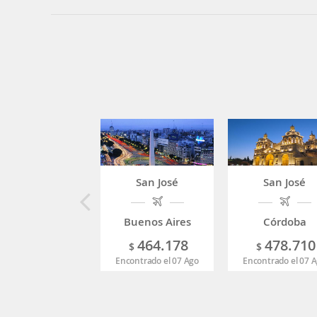
San José
San José
Buenos Aires
Córdoba
464.178
478.710
$
$
Encontrado el 07 Ago
Encontrado el 07 