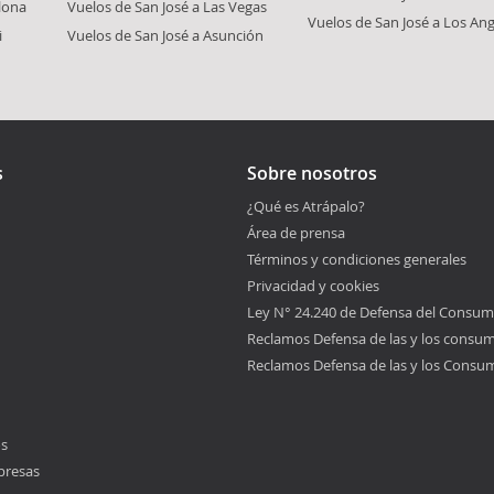
lona
Vuelos de San José a Las Vegas
Vuelos de San José a Los Ang
i
Vuelos de San José a Asunción
s
Sobre nosotros
¿Qué es Atrápalo?
Área de prensa
Términos y condiciones generales
Privacidad y cookies
Ley N° 24.240 de Defensa del Consum
Reclamos Defensa de las y los consu
Reclamos Defensa de las y los Consu
os
presas