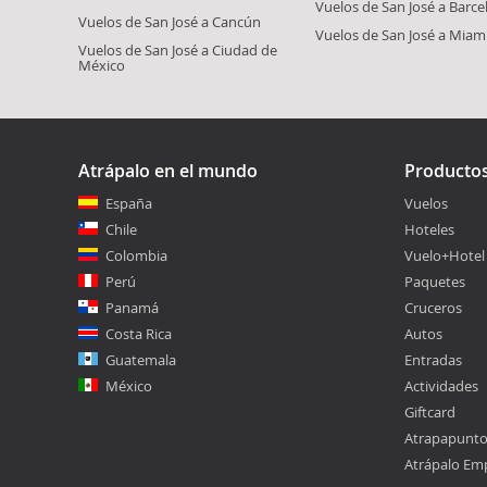
Vuelos de San José a Barce
Vuelos de San José a Cancún
Vuelos de San José a Miam
Vuelos de San José a Ciudad de
México
Atrápalo en el mundo
Producto
España
Vuelos
Chile
Hoteles
Colombia
Vuelo+Hotel
Perú
Paquetes
Panamá
Cruceros
Costa Rica
Autos
Guatemala
Entradas
México
Actividades
Giftcard
Atrapapunt
Atrápalo Em