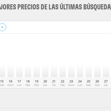
JORES PRECIOS DE LAS ÚLTIMAS BÚSQUED
+
15
16
17
18
19
20
21
22
23
24
25
26
27
Sáb
Dom
Lun
Mar
Mié
Jue
Vie
Sáb
Dom
Lun
Mar
Mié
Jue