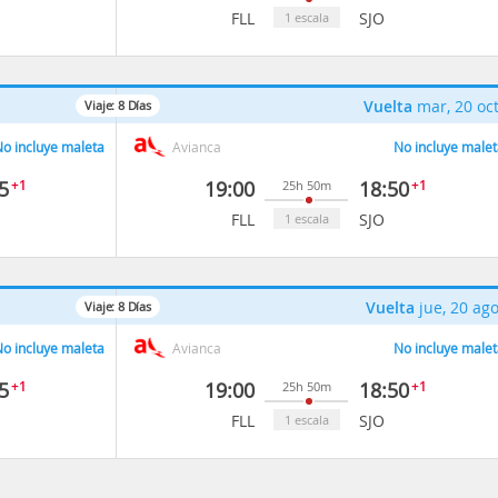
FLL
SJO
1 escala
Vuelta
mar, 20 oc
Viaje:
8
Días
o incluye maleta
Avianca
No incluye malet
5
+1
19:00
18:50
+1
25h 50m
FLL
SJO
1 escala
Vuelta
jue, 20 ag
Viaje:
8
Días
o incluye maleta
Avianca
No incluye malet
5
+1
19:00
18:50
+1
25h 50m
FLL
SJO
1 escala