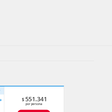
v
551.341
$
a
por persona