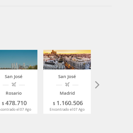
San José
San José
San José
Rosario
Madrid
Santo Domin
478.710
1.160.506
420.11
$
$
$
contrado el 07 Ago
Encontrado el 07 Ago
Encontrado el 07 