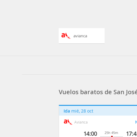
avianca
Vuelos baratos de San José
Ida
mié, 28 oct
Avianca
N
14:00
17:4
25h 45m