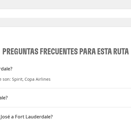
PREGUNTAS FRECUENTES PARA ESTA RUTA
rdale?
son: Spirit, Copa Airlines
ale?
derdale es 02:49
 José a Fort Lauderdale?
rdale son Septiembre, Junio, Febrero