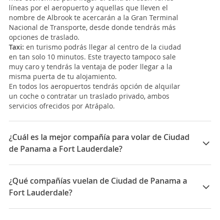
líneas por el aeropuerto y aquellas que lleven el
nombre de Albrook te acercarán a la Gran Terminal
Nacional de Transporte, desde donde tendrás más
opciones de traslado.
Taxi:
en turismo podrás llegar al centro de la ciudad
en tan solo 10 minutos. Este trayecto tampoco sale
muy caro y tendrás la ventaja de poder llegar a la
misma puerta de tu alojamiento.
En todos los aeropuertos tendrás opción de alquilar
un coche o contratar un traslado privado, ambos
servicios ofrecidos por Atrápalo.
¿Cuál es la mejor compañía para volar de Ciudad
de Panama a Fort Lauderdale?
Las mejores compañías para viajar entre Ciudad de
Panama y Fort Lauderdale son: Spirit, Copa Airlines
¿Qué compañías vuelan de Ciudad de Panama a
Fort Lauderdale?
Las compañías que vuelan de Ciudad de Panama a
Fort Lauderdale son: Spirit, Copa Airlines