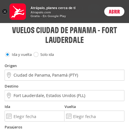
Vuelos
Atrápalo, planes cerca de ti
ARS
×
ABRIR
Precios en
Cambiar moneda
Peso argen
Login
Atrapalo.com
Gratis - En Google Play
VUELOS CIUDAD DE PANAMA - FORT
LAUDERDALE
Ida y vuelta
Solo ida
Origen
Destino
Ida
Vuelta
Pasajeros