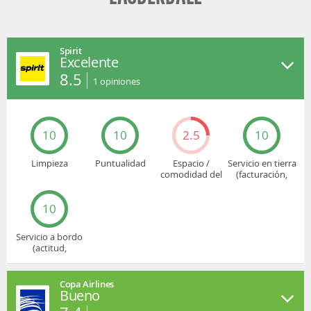
Spirit
Excelente
8.5
1
opiniones
10
10
2.5
10
Limpieza
Puntualidad
Espacio /
Servicio en tierra
comodidad del
(facturación,
asiento
embarque...)
10
Servicio a bordo
(actitud,
cuidado...)
Copa Airlines
Bueno