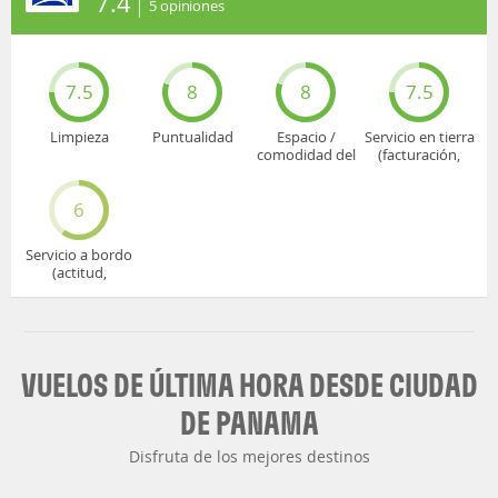
7.4
5
opiniones
7.5
8
8
7.5
Limpieza
Puntualidad
Espacio /
Servicio en tierra
comodidad del
(facturación,
asiento
embarque...)
6
Servicio a bordo
(actitud,
cuidado...)
VUELOS DE ÚLTIMA HORA DESDE CIUDAD
DE PANAMA
Disfruta de los mejores destinos