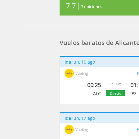
7.7
3
opiniones
Vuelos baratos de Alicante 
Ida
lun, 10 ago
Vueling
N
00:25
01:
0h 50m
ALC
IBZ
Directo
Ida
lun, 17 ago
Vueling
N