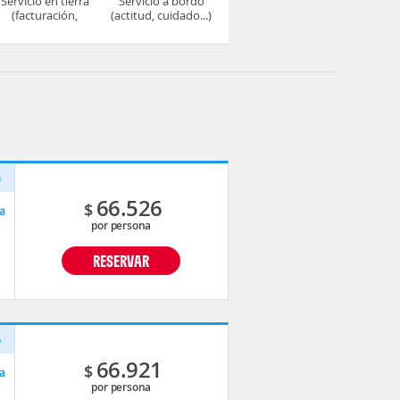
Servicio en tierra
Servicio a bordo
(facturación,
(actitud, cuidado...)
embarque...)
o
66.526
$
a
por persona
RESERVAR
o
66.921
$
a
por persona