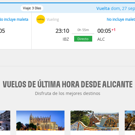
Vuelta
dom, 27 se
Viaje:
3
Días
o incluye maleta
Vueling
No incluye malet
05
23:10
00:05
+1
0h 55m
IBZ
ALC
Directo
VUELOS DE ÚLTIMA HORA DESDE ALICANTE
Disfruta de los mejores destinos