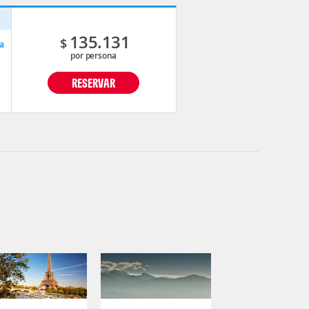
p
135.131
$
a
por persona
RESERVAR