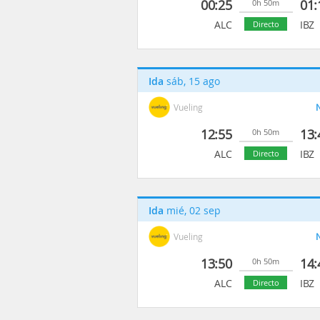
00:25
01:
0h 50m
ALC
IBZ
Directo
Ida
sáb, 15 ago
Vueling
N
12:55
13:
0h 50m
ALC
IBZ
Directo
Ida
mié, 02 sep
Vueling
N
13:50
14:
0h 50m
ALC
IBZ
Directo