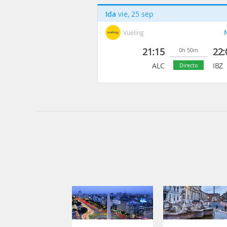
Ida
vie, 25 sep
Vueling
N
21:15
22:
0h 50m
ALC
IBZ
Directo