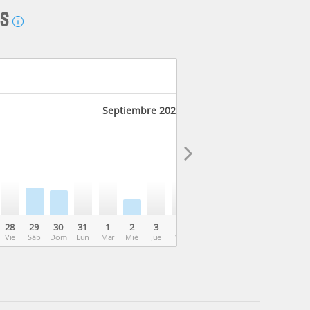
AS
Septiembre 2026
28
29
30
31
1
2
3
4
5
6
7
8
9
Vie
Sáb
Dom
Lun
Mar
Mié
Jue
Vie
Sáb
Dom
Lun
Mar
Mié