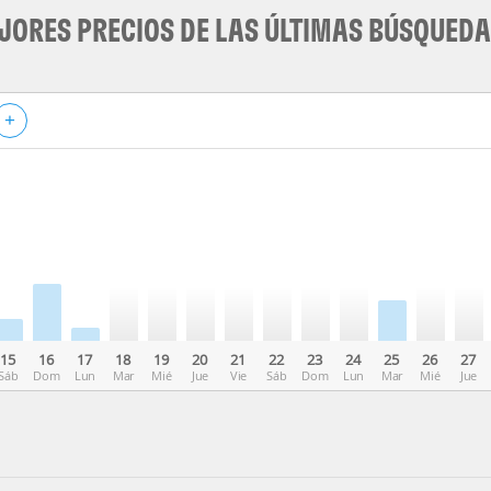
JORES PRECIOS DE LAS ÚLTIMAS BÚSQUED
+
15
16
17
18
19
20
21
22
23
24
25
26
27
Sáb
Dom
Lun
Mar
Mié
Jue
Vie
Sáb
Dom
Lun
Mar
Mié
Jue