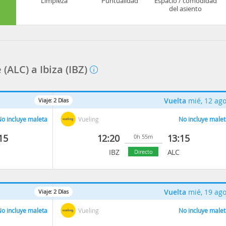
Limpieza
Puntualidad
Espacio / comodidad
del asiento
(ALC) a Ibiza (IBZ)
Vuelta
mié, 12 ag
Viaje:
2
Días
o incluye maleta
Vueling
No incluye malet
15
12:20
13:15
0h 55m
IBZ
ALC
Directo
Vuelta
mié, 19 ag
Viaje:
2
Días
o incluye maleta
Vueling
No incluye malet