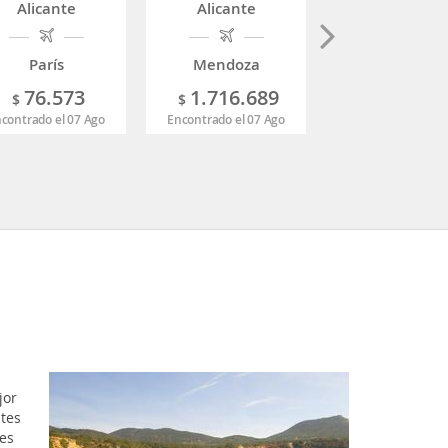
Alicante
Alicante
Alicante
París
Mendoza
Madrid
76.573
1.716.689
90.136
$
$
$
contrado el 07 Ago
Encontrado el 07 Ago
Encontrado el 07 
jor
ntes
res