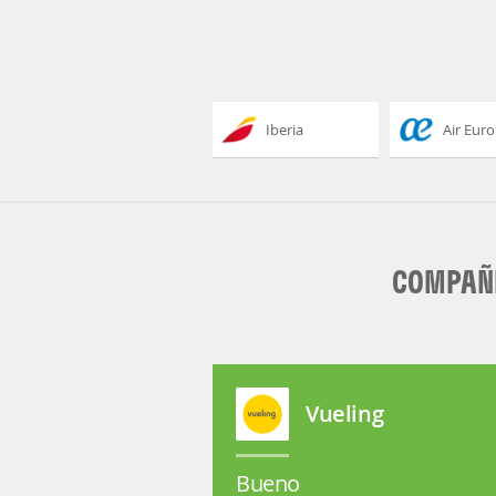
Iberia
Air Eur
COMPAÑÍ
Vueling
Bueno