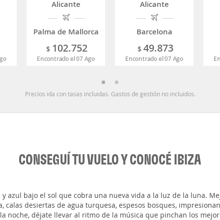
Alicante
Alicante
Palma de Mallorca
Barcelona
102.752
49.873
$
$
Ago
Encontrado el 07 Ago
Encontrado el 07 Ago
En
Precios ida con tasas incluidas. Gastos de gestión no incluidos.
CONSEGUÍ TU VUELO Y CONOCÉ IBIZA
a y azul bajo el sol que cobra una nueva vida a la luz de la luna. Me
día, calas desiertas de agua turquesa, espesos bosques, impresiona
 la noche, déjate llevar al ritmo de la música que pinchan los mejo