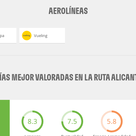
AEROLÍNEAS
opa
Vueling
AS MEJOR VALORADAS EN LA RUTA ALICANTE
8.3
7.5
5.8