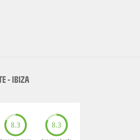
 - IBIZA
8.3
8.3