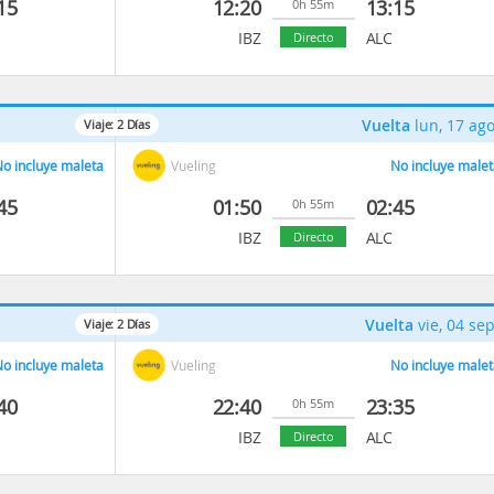
15
12:20
13:15
0h 55m
IBZ
ALC
Directo
Vuelta
lun, 17 ag
Viaje:
2
Días
o incluye maleta
Vueling
No incluye malet
45
01:50
02:45
0h 55m
IBZ
ALC
Directo
Vuelta
vie, 04 se
Viaje:
2
Días
o incluye maleta
Vueling
No incluye malet
40
22:40
23:35
0h 55m
IBZ
ALC
Directo