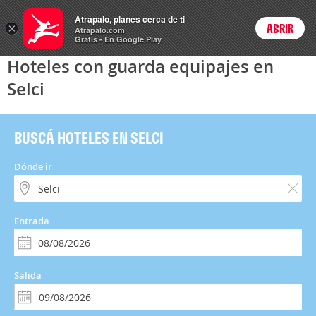
Hoteles
Atrápalo, planes cerca de ti
ARS
×
ABRIR
Precios en
Cambiar moneda
Peso argen
Login
Atrapalo.com
Gratis - En Google Play
Hoteles con guarda equipajes en
Selci
BUSCÁ HOTELES EN SELCI
Dónde ir
Entrada
Salida