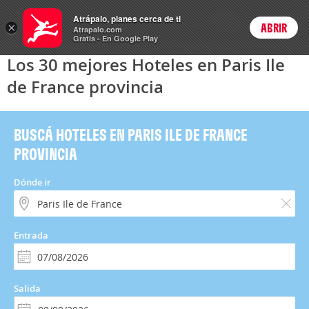
Hoteles
Atrápalo, planes cerca de ti
ARS
×
ABRIR
Precios en
Cambiar moneda
Peso argen
Login
Atrapalo.com
Gratis - En Google Play
Los 30 mejores Hoteles en Paris Ile
de France provincia
BUSCÁ HOTELES EN PARIS ILE DE FRANCE
PROVINCIA
Dónde ir
Entrada
Salida