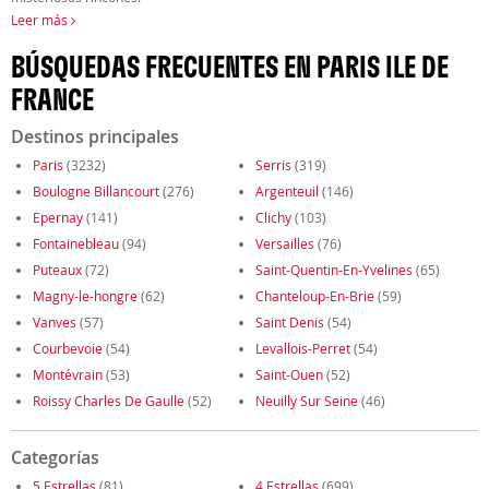
Leer más
BÚSQUEDAS FRECUENTES EN PARIS ILE DE
FRANCE
Destinos principales
Paris
(3232)
Serris
(319)
Boulogne Billancourt
(276)
Argenteuil
(146)
Epernay
(141)
Clichy
(103)
Fontainebleau
(94)
Versailles
(76)
Puteaux
(72)
Saint-Quentin-En-Yvelines
(65)
Magny-le-hongre
(62)
Chanteloup-En-Brie
(59)
Vanves
(57)
Saint Denis
(54)
Courbevoie
(54)
Levallois-Perret
(54)
Montévrain
(53)
Saint-Ouen
(52)
Roissy Charles De Gaulle
(52)
Neuilly Sur Seine
(46)
Categorías
5 Estrellas
(81)
4 Estrellas
(699)