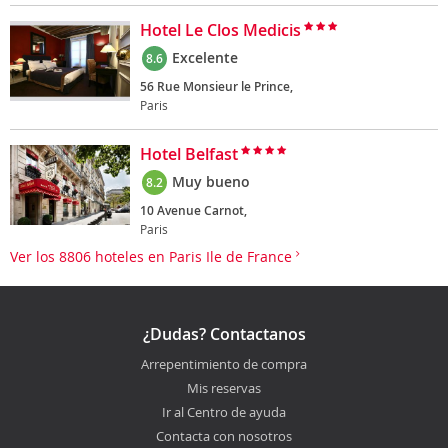
Hotel Le Clos Medicis
Excelente
8.6
56 Rue Monsieur le Prince,
Paris
Hotel Belfast
Muy bueno
8.2
10 Avenue Carnot,
Paris
Ver los 8806 hoteles en Paris Ile de France
¿Dudas? Contactanos
Arrepentimiento de compra
Mis reservas
Ir al Centro de ayuda
Contacta con nosotros