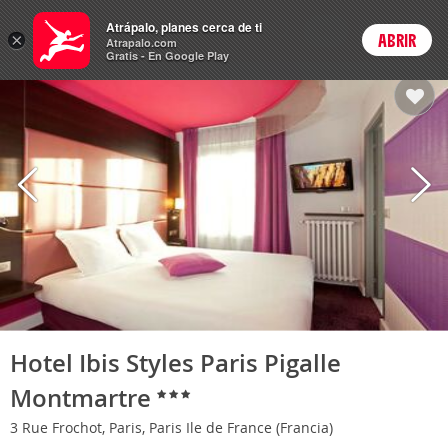
Hoteles
Atrápalo, planes cerca de ti
ARS
×
ABRIR
Cambiar moneda
Login
Precios en
Peso 
Atrapalo.com
Gratis - En Google Play
Hotel Ibis Styles Paris Pigalle
Montmartre
3 Rue Frochot, Paris, Paris Ile de France (Francia)