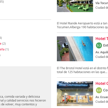
95)
Vía Tocu
Ciudad 
El Hotel Riande Aeropuerto está a tan
Tocumen.Alberga 190 habitaciones que
4)
Hotel 
re
(2)
Ex
9.3
aña
(1)
Av. Aquil
)
Ciudad 
El The Bristol Hotel está en el distri
total de 125 habitaciones en las que...
Hotel 
Co
6.6
ca, comida variada y deliciosa
Av. Ecua
l y calidad servicios nos hicieron
Ciudad 
 de volver, muy contentos y