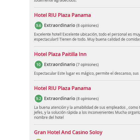
totalmente agradecidos.
Hotel RIU Plaza Panama
Extraordinario
9.6
(
8 opiniones
)
Excelente hotel! Excelente ubicación, todo el personal es mu
espectacular!! Tienen de todo. Muy buena calidad de comida
Hotel Plaza Paitilla Inn
Extraordinario
10
(
7 opiniones
)
Espectacular Este lugar es mágico, permite el descanso, su
Hotel RIU Plaza Panama
Extraordinario
9.2
(
8 opiniones
)
La buena atención y la amabilidad de sus empleados , como 
jefes, y la solución rápida a los inconvenientes Mucha organiz
nombre del hotel
Gran Hotel And Casino Soloy