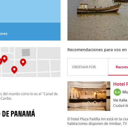
iones
Recomendaciones para vos en
Recom
ORDENAR POR:
Hotel P
Mu
8.4
s del mundo como lo es el "Canal de
 Caribe.
Via Itali
Ciudad 
D DE PANAMÁ
El hotel Plaza Paitilla Inn está en la 
habitaciones disponen de minibar, TV p