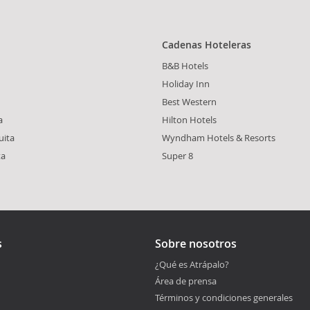
Cadenas Hoteleras
B&B Hotels
Holiday Inn
Best Western
a
Hilton Hotels
uita
Wyndham Hotels & Resorts
ta
Super 8
s
Sobre nosotros
¿Qué es Atrápalo?
Área de prensa
Términos y condiciones generales