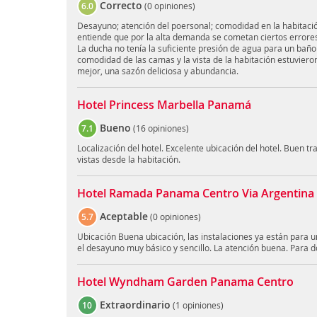
Correcto
6.0
(
0 opiniones
)
Desayuno; atención del poersonal; comodidad en la habitació
entiende que por la alta demanda se cometan ciertos errore
La ducha no tenía la suficiente presión de agua para un bañ
comodidad de las camas y la vista de la habitación estuviero
mejor, una sazón deliciosa y abundancia.
Hotel Princess Marbella Panamá
Bueno
7.1
(
16 opiniones
)
Localización del hotel. Excelente ubicación del hotel. Buen t
vistas desde la habitación.
Hotel Ramada Panama Centro Via Argentina
Aceptable
5.7
(
0 opiniones
)
Ubicación Buena ubicación, las instalaciones ya están para u
el desayuno muy básico y sencillo. La atención buena. Para d
Hotel Wyndham Garden Panama Centro
Extraordinario
10
(
1 opiniones
)