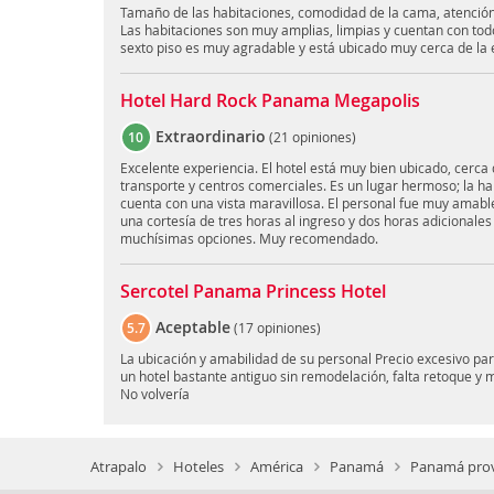
Tamaño de las habitaciones, comodidad de la cama, atención 
Las habitaciones son muy amplias, limpias y cuentan con todo 
sexto piso es muy agradable y está ubicado muy cerca de la 
Hotel Hard Rock Panama Megapolis
Extraordinario
10
(
21 opiniones
)
Excelente experiencia. El hotel está muy bien ubicado, cerca d
transporte y centros comerciales. Es un lugar hermoso; la h
cuenta con una vista maravillosa. El personal fue muy amabl
una cortesía de tres horas al ingreso y dos horas adicionales 
muchísimas opciones. Muy recomendado.
Sercotel Panama Princess Hotel
Aceptable
5.7
(
17 opiniones
)
La ubicación y amabilidad de su personal Precio excesivo pa
un hotel bastante antiguo sin remodelación, falta retoque y 
No volvería
Atrapalo
Hoteles
América
Panamá
Panamá prov