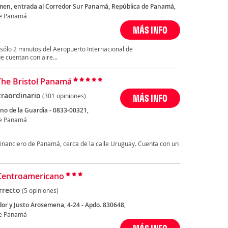
men, entrada al Corredor Sur Panamá, República de Panamá,
de Panamá
MÁS INFO
 sólo 2 minutos del Aeropuerto Internacional de
 cuentan con aire...
The Bristol Panamá
traordinario
(301 opiniones)
MÁS INFO
ino de la Guardia - 0833-00321,
de Panamá
to financiero de Panamá, cerca de la calle Uruguay. Cuenta con un
Centroamericano
rrecto
(5 opiniones)
dor y Justo Arosemena, 4-24 - Apdo. 830648,
de Panamá