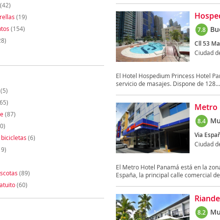
(42)
Hosped
rellas
(19)
tos
(154)
Bu
7.8
28)
Cll 53 Ma
Ciudad 
El Hotel Hospedium Princess Hotel 
servicio de masajes. Dispone de 128...
(5)
65)
Metro
te
(87)
Mu
8.4
0)
Via Españ
 bicicletas
(6)
Ciudad 
19)
El Metro Hotel Panamá está en la zona 
scotas
(89)
España, la principal calle comercial de 
atuito
(60)
Riande
Mu
8.2