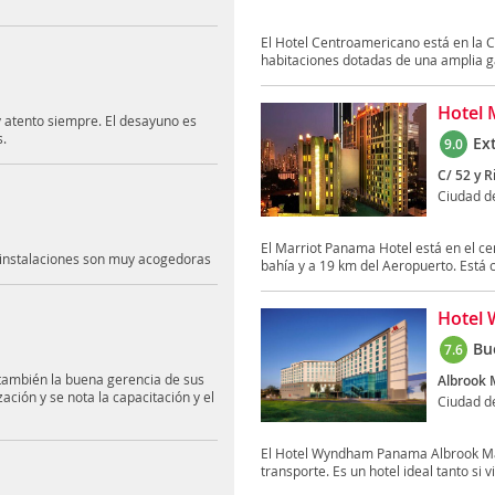
El Hotel Centroamericano está en la C
habitaciones dotadas de una amplia g
Hotel 
y atento siempre. El desayuno es
s.
Ex
9.0
C/ 52 y R
Ciudad 
El Marriot Panama Hotel está en el ce
s instalaciones son muy acogedoras
bahía y a 19 km del Aeropuerto. Está c
Hotel
Bu
7.6
también la buena gerencia de sus
Albrook M
ación y se nota la capacitación y el
Ciudad 
El Hotel Wyndham Panama Albrook Mal
transporte. Es un hotel ideal tanto si vi