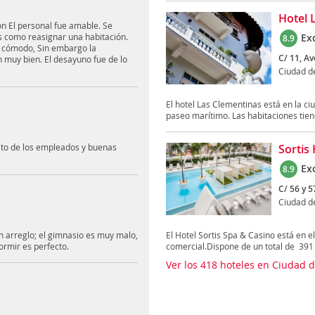
Hotel 
n El personal fue amable. Se
s como reasignar una habitación.
Ex
8.9
o cómodo, Sin embargo la
C/ 11, Av
n muy bien. El desayuno fue de lo
Ciudad 
El hotel Las Clementinas está en la c
paseo marítimo. Las habitaciones tien
rato de los empleados y buenas
Sortis
Ex
8.9
C/ 56 y 5
Ciudad 
n arreglo; el gimnasio es muy malo,
El Hotel Sortis Spa & Casino está en 
ormir es perfecto.
comercial.Dispone de un total de 391 
Ver los 418 hoteles en Ciudad