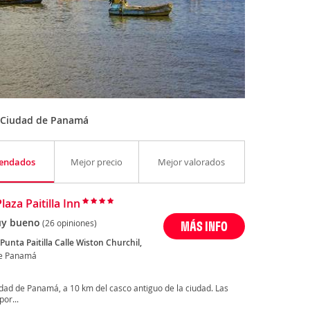
 Ciudad de Panamá
endados
Mejor precio
Mejor valorados
laza Paitilla Inn
y bueno
(26 opiniones)
MÁS INFO
a Punta Paitilla Calle Wiston Churchil,
de Panamá
ciudad de Panamá, a 10 km del casco antiguo de la ciudad. Las
or...