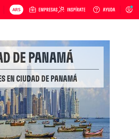
ARS
Precios en
Cambiar moneda
Peso argentino
Login
AD DE PANAMÁ
ES EN CIUDAD DE PANAMÁ