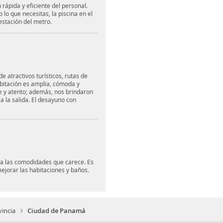
rápida y eficiente del personal.
lo que necesitas, la piscina en el
estación del metro.
e atractivos turísticos, rutas de
abitación es amplia, cómoda y
e y atento; además, nos brindaron
a la salida. El desayuno con
ra las comodidades que carece. Es
mejorar las habitaciones y baños.
incia
Ciudad de Panamá