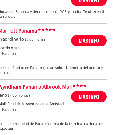
MÁS INFO
iudad de Panamá y tienen conexión WiFi gratuita. Te ofrecen 61
ama de...
Marriott Panama
traordinario
(5 opiniones)
MÁS INFO
icardo Arias,
de Panamá
ntro de Ciudad de Panama, a tan solo 1 kilómetro del puerto y la
erca...
 Wyndham Panama Albrook Mall
eno
(7 opiniones)
MÁS INFO
all, Final de la Avenida de la Amistad,
de Panamá
l está en ciudad de Panamá,cerca de la terminal nacional de
ajas por...