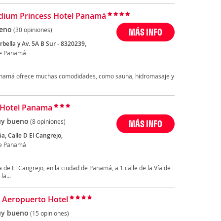
ium Princess Hotel Panamá
eno
(30 opiniones)
MÁS INFO
rbella y Av. 5A B Sur - 8320239,
de Panamá
Panamá ofrece muchas comodidades, como sauna, hidromasaje y
 Hotel Panama
y bueno
(8 opiniones)
MÁS INFO
a, Calle D El Cangrejo,
de Panamá
de El Cangrejo, en la ciudad de Panamá, a 1 calle de la Vía de
la...
 Aeropuerto Hotel
y bueno
(15 opiniones)