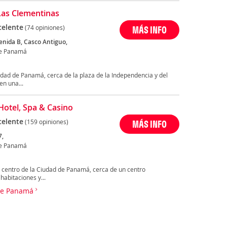
Las Clementinas
celente
(74 opiniones)
MÁS INFO
enida B, Casco Antiguo,
de Panamá
iudad de Panamá, cerca de la plaza de la Independencia y del
en una...
 Hotel, Spa & Casino
celente
(159 opiniones)
MÁS INFO
7,
de Panamá
el centro de la Ciudad de Panamá, cerca de un centro
habitaciones y...
 de Panamá