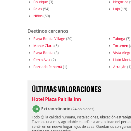
Boutique
(3)
Negocios
(
Relax
(54)
Lujo
(19)
Niños
(59)
Destinos cercanos
Playa Bonita Village
(20)
Taboga
(7)
Monte Claro
(5)
Tocumen
(
Playa Bonita
(3)
Vista Aleg
Cerro Azul
(2)
Hato Mont
Barriada Panamá
(1)
Arraiján
(1
ÚLTIMAS VALORACIONES
Hotel Plaza Paitilla Inn
Extraordinario
10
(
24 opiniones
)
Todo 😊 la calidad humana, instalaciones, ubicación estratégi
Tuvimos una muy agradable estadía; la amabilidad del persona
sentir en un nuevo hogar lejos de casa. Quedamos con ganas