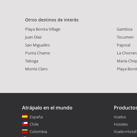
Otros destinos de interés
Playa Bonita Village
Gamboa
Juan Díaz
Tocumen
San Miguelito
Pajonal
Punta Chame
La Chorrer
Taboga
María Chiq
Monte Claro
Playa Boni
Atrápalo en el mundo
Producto
España
Vuelos
Chile
Hoteles
Colombia
Vuelo+Hotel