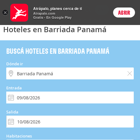
Hoteles
Atrápalo, planes cerca de ti
ARS
×
ABRIR
Precios en
Cambiar moneda
Peso argen
Login
Atrapalo.com
Gratis - En Google Play
Hoteles en Barriada Panamá
BUSCÁ HOTELES EN BARRIADA PANAMÁ
Dónde ir
Entrada
Salida
Habitaciones