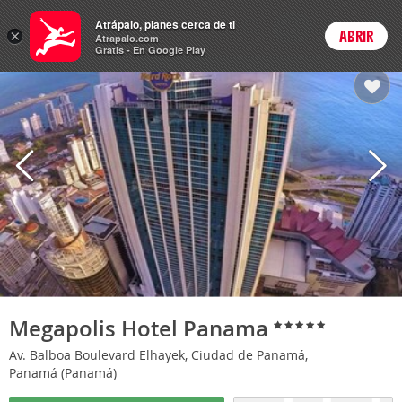
Hoteles
Atrápalo, planes cerca de ti
ARS
×
ABRIR
Cambiar moneda
Login
Precios en
Peso 
Atrapalo.com
Gratis - En Google Play
Megapolis Hotel Panama
Av. Balboa Boulevard Elhayek, Ciudad de Panamá,
Panamá (Panamá)