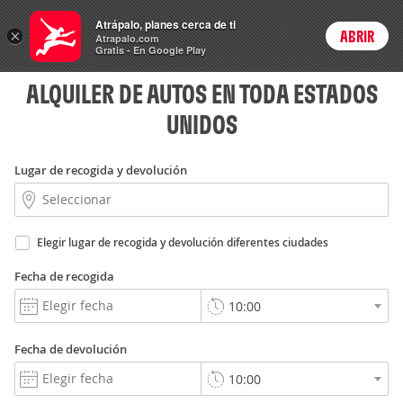
Autos
Atrápalo, planes cerca de ti
ARS
×
ABRIR
Precios en
Cambiar moneda
Peso argen
Login
Atrapalo.com
Gratis - En Google Play
ALQUILER DE AUTOS EN TODA ESTADOS
UNIDOS
Lugar de recogida y devolución
Elegir lugar de recogida y devolución diferentes ciudades
Fecha de recogida
Fecha de devolución