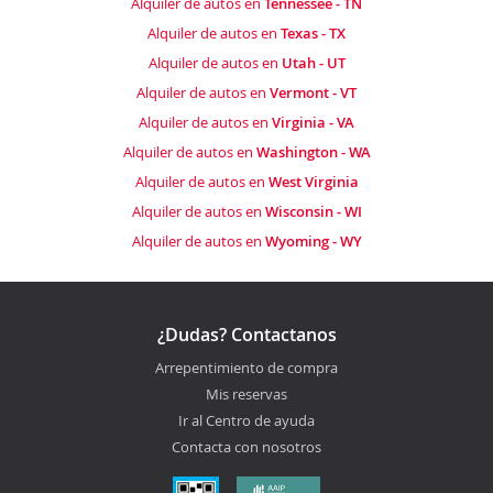
Alquiler de autos en
Tennessee - TN
Alquiler de autos en
Texas - TX
Alquiler de autos en
Utah - UT
Alquiler de autos en
Vermont - VT
Alquiler de autos en
Virginia - VA
Alquiler de autos en
Washington - WA
Alquiler de autos en
West Virginia
Alquiler de autos en
Wisconsin - WI
Alquiler de autos en
Wyoming - WY
¿Dudas? Contactanos
Arrepentimiento de compra
Mis reservas
Ir al Centro de ayuda
Contacta con nosotros