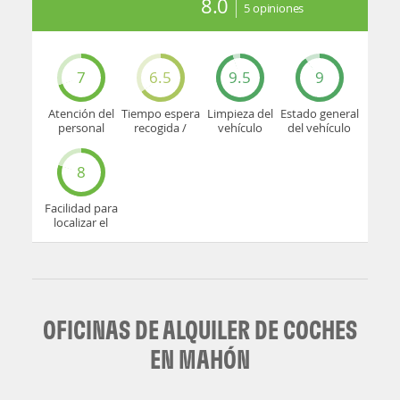
8.0
5
opiniones
7
6.5
9.5
9
Atención del
Tiempo espera
Limpieza del
Estado general
personal
recogida /
vehículo
del vehículo
devolución
8
Facilidad para
localizar el
mostrador u
oficina
OFICINAS DE ALQUILER DE COCHES
EN MAHÓN