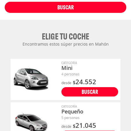
BUSCAR
ELIGE TU COCHE
Encontramos estos súper precios en Mahón
CATEGORÍA
Mini
4 personas
24.552
$
desde
BUSCAR
CATEGORÍA
Pequeño
5 personas
21.045
$
desde