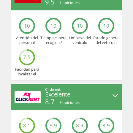
9.5
1
opiniones
10
10
10
10
Atención del
Tiempo espera
Limpieza del
Estado general
personal
recogida /
vehículo
del vehículo
devolución
7.5
Facilidad para
localizar el
mostrador u
oficina
Clickrent
Excelente
8.7
9
opiniones
8.1
8.9
8.9
8.9