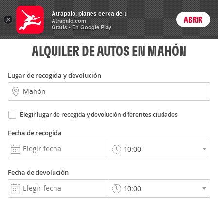
Autos
Atrápalo, planes cerca de ti
ARS
×
ABRIR
Precios en
Cambiar moneda
Peso argen
Login
Atrapalo.com
Gratis - En Google Play
ALQUILER DE AUTOS EN MAHÓN
Lugar de recogida y devolución
Elegir lugar de recogida y devolución diferentes ciudades
Fecha de recogida
Fecha de devolución