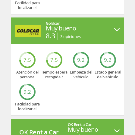
Facilidad para
localizar el
mostrador u
oficina
Goldcar
Muy bueno
8.3
3
opiniones
7.5
7.5
9.2
9.2
Atención del
Tiempo espera
Limpieza del
Estado general
personal
recogida /
vehículo
del vehículo
devolución
9.2
Facilidad para
localizar el
mostrador u
oficina
OK Rent a Car
Muy bueno
OK Rent a Car