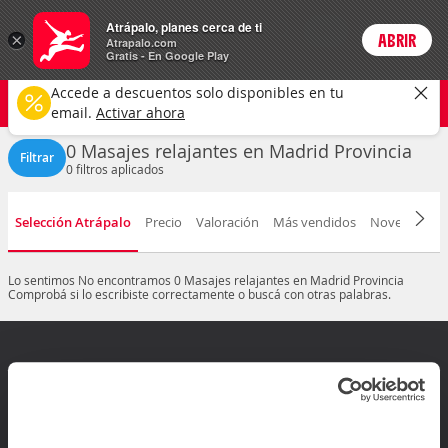
Actividades
Atrápalo, planes cerca de ti
ARS
×
ABRIR
Precios en
Cambiar moneda
Peso argen
Login
Atrapalo.com
Gratis - En Google Play
Madrid provincia
CAMBIAR
Accede a descuentos solo disponibles en tu
Masajes relajantes
Cualquier fecha
email.
Activar ahora
0 Masajes relajantes en Madrid Provincia
Filtrar
0
filtros aplicados
Selección Atrápalo
Precio
Valoración
Más vendidos
Novedad
D
Lo sentimos
No encontramos 0 Masajes relajantes en Madrid Provincia
Comprobá si lo escribiste correctamente o buscá con otras palabras.
¿Dudas? Contactanos
Arrepentimiento de compra
Mis reservas
Ir al Centro de ayuda