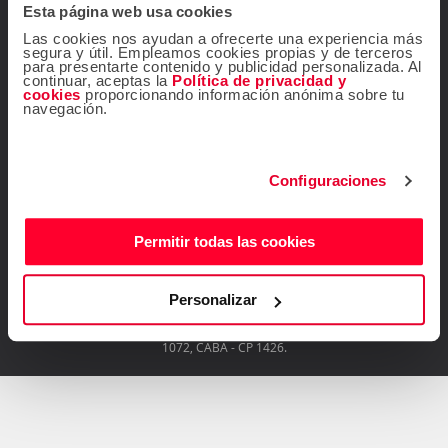
Esta página web usa cookies
Contacta con nosotros
Las cookies nos ayudan a ofrecerte una experiencia más
segura y útil. Empleamos cookies propias y de terceros
para presentarte contenido y publicidad personalizada. Al
continuar, aceptas la
Política de privacidad y
cookies
proporcionando información anónima sobre tu
navegación.
¡Seguinos!
Configuraciones
Permitir todas las cookies
Descárgate gratis la
app de Atrápalo
Personalizar
Operador Responsable ATRÁPALO Legajo 15.735 Atrápalo SRL Cabildo
1072, CABA - CP 1426.