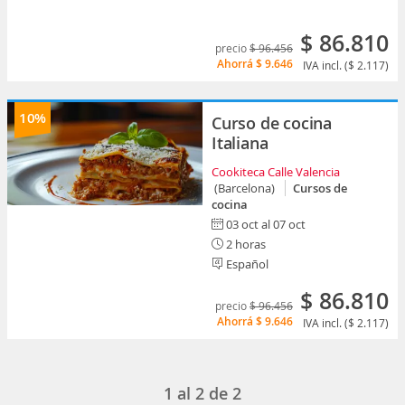
$ 86.810
precio
$ 96.456
Ahorrá
$ 9.646
IVA incl. ($ 2.117)
10%
Curso de cocina
Italiana
Cookiteca Calle Valencia
(Barcelona)
Cursos de
cocina
03 oct al 07 oct
2 horas
Español
$ 86.810
precio
$ 96.456
Ahorrá
$ 9.646
IVA incl. ($ 2.117)
1
al
2
de
2