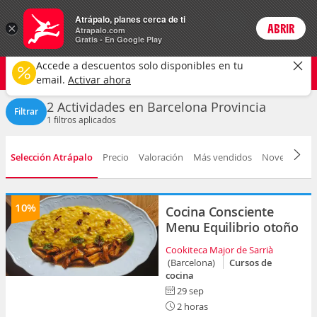
Actividades
Atrápalo, planes cerca de ti
ARS
×
ABRIR
Precios en
Cambiar moneda
Peso argen
Login
Atrapalo.com
Gratis - En Google Play
Barcelona provincia
CAMBIAR
Accede a descuentos solo disponibles en tu
Cualquier tipo
Cualquier fecha
email.
Activar ahora
2 Actividades en Barcelona Provincia
Filtrar
1
filtros aplicados
Selección Atrápalo
Precio
Valoración
Más vendidos
Novedad
D
10%
Cocina Consciente
Menu Equilibrio otoño
Cookiteca Major de Sarrià
(Barcelona)
Cursos de
cocina
29 sep
2 horas