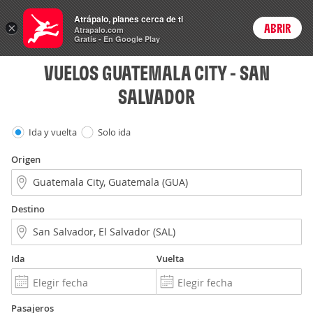
Vuelos
Atrápalo, planes cerca de ti
ARS
×
ABRIR
Precios en
Cambiar moneda
Peso argen
Login
Atrapalo.com
Gratis - En Google Play
VUELOS GUATEMALA CITY - SAN
SALVADOR
Ida y vuelta
Solo ida
Origen
Destino
Ida
Vuelta
Pasajeros