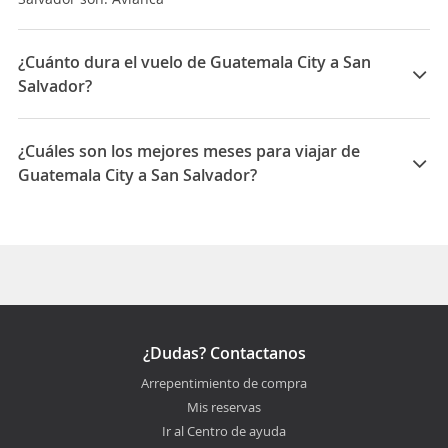
¿Cuánto dura el vuelo de Guatemala City a San
Salvador?
La duración media para viajar entre Guatemala City y
San Salvador es 00:50
¿Cuáles son los mejores meses para viajar de
Guatemala City a San Salvador?
Los mejores meses para viajar de Guatemala City a
San Salvador son Febrero, Enero, Marzo
¿Dudas? Contactanos
Arrepentimiento de compra
Mis reservas
Ir al Centro de ayuda