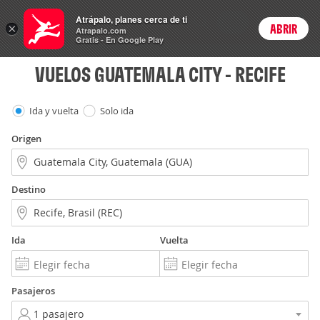
Vuelos
Atrápalo, planes cerca de ti
ARS
×
ABRIR
Precios en
Cambiar moneda
Peso argen
Login
Atrapalo.com
Gratis - En Google Play
VUELOS GUATEMALA CITY - RECIFE
Ida y vuelta
Solo ida
Origen
Destino
Ida
Vuelta
Pasajeros