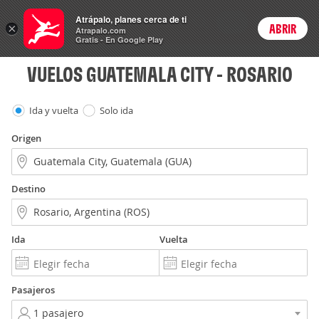
Vuelos
Atrápalo, planes cerca de ti
ARS
×
ABRIR
Precios en
Cambiar moneda
Peso argen
Login
Atrapalo.com
Gratis - En Google Play
VUELOS GUATEMALA CITY - ROSARIO
Ida y vuelta
Solo ida
Origen
Destino
Ida
Vuelta
Pasajeros