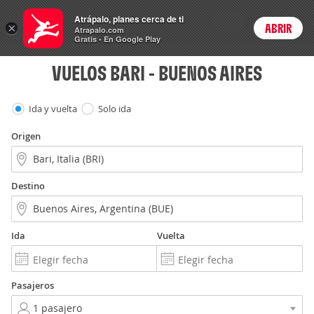
Vuelos
Atrápalo, planes cerca de ti
ARS
×
ABRIR
Precios en
Cambiar moneda
Peso argen
Login
Atrapalo.com
Gratis - En Google Play
VUELOS BARI - BUENOS AIRES
Ida y vuelta
Solo ida
Origen
Destino
Ida
Vuelta
Pasajeros