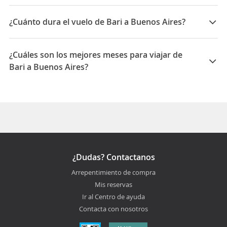
Las compañías que vuelan de Bari a Buenos Aires son:
Turkish Airlines, Aerolineas Argentinas
¿Cuánto dura el vuelo de Bari a Buenos Aires?
La duración media para viajar entre Bari y Buenos
Aires es 24:20
¿Cuáles son los mejores meses para viajar de
Bari a Buenos Aires?
Los mejores meses para viajar de Bari a Buenos Aires
son Marzo, Agosto, Enero
¿Dudas? Contactanos
Arrepentimiento de compra
Mis reservas
Ir al Centro de ayuda
Contacta con nosotros