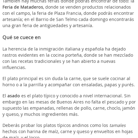
También hay muchas ferias donde podrás encontrar de todo: la
Feria de Mataderos
, donde se venden productos relacionados
con el campo, la feria de Plaza Francia, donde podrás encontrar
artesanía; en el Barrio de San Telmo cada domingo encontrarás
una gran feria de antigüedades y artesanía.
Qué se cuece en
La herencia de la inmigración italiana y española ha dejado
rastros evidentes en la cocina porteña, donde se han mezclado
con las recetas tradicionales y se han abierto a nuevas
influencias.
El plato principal es sin duda la carne, que se suele cocinar al
horno o a la parrilla y acompañar con ensaladas, papas y purés.
El
asado
es el plato típico y conocido a nivel internacional. Sin
embargo en las mesas de Buenos Aires no falta el pescado y por
supuesto las empanadas, rellenas de pollo, carne, choclo, jamón
y queso, y muchos ingredientes más.
Deberás probar los platos típicos andinos como los
tamales
hechos con harina de maíz, carne y queso y envueltos en hojas
de maíz, y el locro.