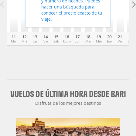
y número de noches. Puedes
hacer una búsqueda para
conocer el precio exacto de tu
viaje.
11
12
13
14
15
16
17
18
19
20
21
22
Mar
Mié
Jue
Vie
Sáb
Dom
Lun
Mar
Mié
Jue
Vie
Sáb
VUELOS DE ÚLTIMA HORA DESDE BARI
Disfruta de los mejores destinos