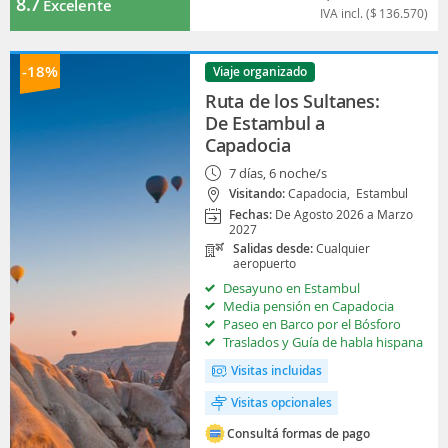
8.7
Excelente
IVA incl. (
$
136.570
)
-18%
Viaje organizado
Ruta de los Sultanes:
De Estambul a
Capadocia
7 días, 6 noche/s
Visitando:
Capadocia,
Estambul
Fechas:
De Agosto 2026 a Marzo
2027
Salidas desde:
Cualquier
aeropuerto
Desayuno en Estambul
Media pensión en Capadocia
Paseo en Barco por el Bósforo
Traslados y Guía de habla hispana
Visitas incluidas
Visitas opcionales
Consultá formas de pago