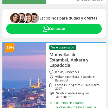
Escribinos para dudas y ofertas.
Contactar
-19%
Viaje organizado
Maravillas de
Estambul, Ankara y
Capadocia
8 días, 7 noche/s
Visitando:
Ankara,
Capadocia,
Estambul
Fechas:
De Agosto 2026 a Marzo
2027
Salidas desde:
Cualquier
aeropuerto
Excursión en Estambul
3 noches de circuito en media