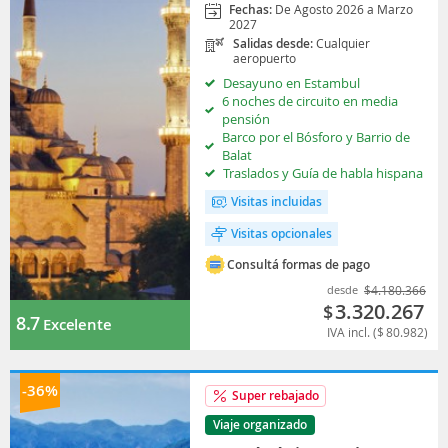
Fechas:
De Agosto 2026 a Marzo
2027
Salidas desde:
Cualquier
aeropuerto
Desayuno en Estambul
6 noches de circuito en media
pensión
Barco por el Bósforo y Barrio de
Balat
Traslados y Guía de habla hispana
Visitas incluidas
Visitas opcionales
Consultá formas de pago
desde
$
4.180.366
3.320.267
$
8.7
Excelente
IVA incl. (
$
80.982
)
-36%
Super rebajado
Viaje organizado