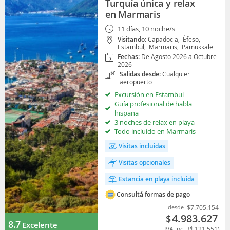
Turquía única y relax
en Marmaris
11 días, 10 noche/s
Visitando:
Capadocia,
Éfeso,
Estambul,
Marmaris,
Pamukkale
Fechas:
De Agosto 2026 a Octubre
2026
Salidas desde:
Cualquier
aeropuerto
Excursión en Estambul
Guía profesional de habla
hispana
3 noches de relax en playa
Todo incluido en Marmaris
Visitas incluidas
Visitas opcionales
Estancia en playa incluida
Consultá formas de pago
desde
$
7.705.154
4.983.627
$
8.7
Excelente
IVA incl. (
$
121.551
)