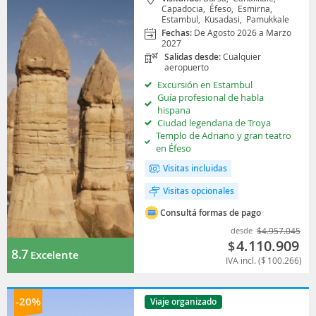
Capadocia,
Éfeso,
Esmirna,
Estambul,
Kusadasi,
Pamukkale
Fechas:
De Agosto 2026 a Marzo
2027
Salidas desde:
Cualquier
aeropuerto
Excursión en Estambul
Guía profesional de habla
hispana
Ciudad legendaria de Troya
Templo de Adriano y gran teatro
en Éfeso
Visitas incluidas
Visitas opcionales
Consultá formas de pago
desde
$
4.957.045
4.110.909
$
8.7
Excelente
IVA incl. (
$
100.266
)
-20%
Viaje organizado