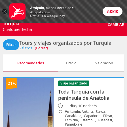
Paquetes
Atrápalo, planes cerca de ti
ARS
×
ABRIR
Precios en
Cambiar moneda
Peso argen
Login
Atrapalo.com
Gratis - En Google Play
Turquía
CAMBIAR
Cualquier fecha
Tours y viajes organizados por Turquía
Filtrar
2
filtros
(Borrar)
Recomendados
Precio
Valoración
-21%
Viaje organizado
Toda Turquía con la
península de Anatolia
11 días, 10 noche/s
Visitando:
Ankara,
Bursa,
Canakkale,
Capadocia,
Éfeso,
Esmirna,
Estambul,
Kusadasi,
Pamukkale