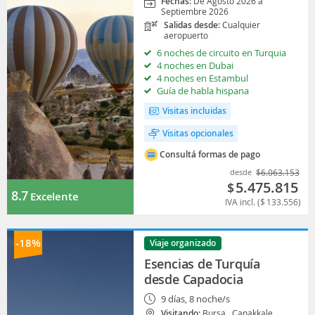
Fechas:
De Agosto 2026 a
Septiembre 2026
Salidas desde:
Cualquier
aeropuerto
6 noches de circuito en Turquia
4 noches en Dubai
4 noches en Estambul
Guía de habla hispana
Visitas incluidas
Visitas opcionales
Consultá formas de pago
desde
$
6.063.153
5.475.815
$
8.7
Excelente
IVA incl. (
$
133.556
)
-18%
Viaje organizado
Esencias de Turquía
desde Capadocia
9 días, 8 noche/s
Visitando:
Bursa,
Canakkale,