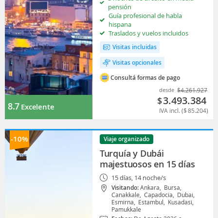
pensión
Guía profesional de habla
hispana
Traslados y vuelos incluidos
Visitas incluidas
Visitas opcionales
Consultá formas de pago
desde
$
4.261.927
3.493.384
$
8.7
Excelente
IVA incl. (
$
85.204
)
-10%
Viaje organizado
Turquía y Dubái
majestuosos en 15 días
15 días, 14 noche/s
Visitando:
Ankara,
Bursa,
Canakkale,
Capadocia,
Dubai,
Esmirna,
Estambul,
Kusadasi,
Pamukkale