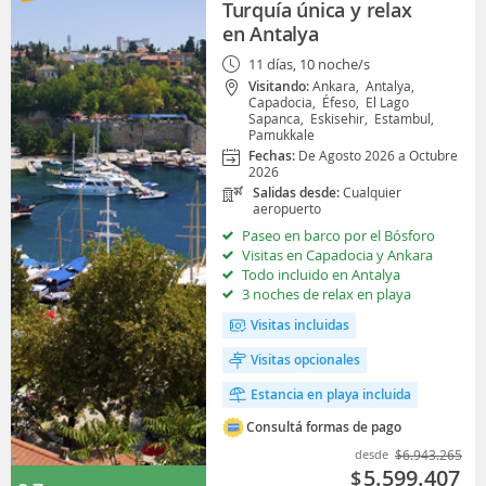
Turquía única y relax
en Antalya
11 días, 10 noche/s
Visitando:
Ankara,
Antalya,
Capadocia,
Éfeso,
El Lago
Sapanca,
Eskisehir,
Estambul,
Pamukkale
Fechas:
De Agosto 2026 a Octubre
2026
Salidas desde:
Cualquier
aeropuerto
Paseo en barco por el Bósforo
Visitas en Capadocia y Ankara
Todo incluido en Antalya
3 noches de relax en playa
Visitas incluidas
Visitas opcionales
Estancia en playa incluida
Consultá formas de pago
desde
$
6.943.265
5.599.407
$