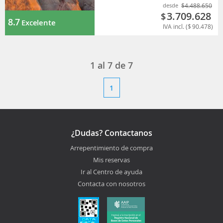
desde
$
4.488.650
3.709.628
$
8.7
Excelente
IVA incl. (
$
90.478
)
1 al 7 de 7
1
¿Dudas? Contactanos
Arrepentimiento de compra
Mis reservas
Ir al Centro de ayuda
Contacta con nosotros