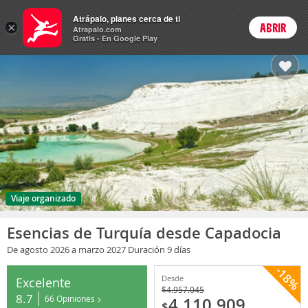
Paquetes
Atrápalo, planes cerca de ti
ARS
×
ABRIR
Precios en
Cambiar moneda
Peso argen
Login
Atrapalo.com
Gratis - En Google Play
Viaje organizado
Esencias de Turquía desde Capadocia
De agosto 2026
a marzo 2027
Duración 9 días
-18%
Desde
Excelente
$
4.957.045
8.7
66 Opiniones
4.110.909
$