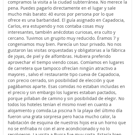
compramos la visita a la ciudad subterránea. No merece la
pena. Puedes pagarlo directamente en el lugar y sale
mucho más barato: 40 euros por persona por lo que
ofrece es una barbaridad. El guía asignado en Capadocia,
Carlos, era estupendo y nos contaba cosas muy
interesantes, también anécdotas curiosas, era culto y
cercano. Tuvimos un grupito muy reducido. Éramos 7 y
congeniamos muy bien. Parecía un tour privado. No nos
gustaron las visitas orquestadas y obligatorias a la fábrica
de joyas, de piel y de alfombras. Hubiera preferido
aprovechar el tiempo viendo cosas. Comíamos en lugares
de carretera que tampoco ofrecían ningún atractivo a
mayores , salvo el restaurante tipo cueva de Capadocia,
con precio cerrado, sin posibilidad de elección y que
pagábamos aparte. Esas comidas no estaban incluidas en
el precio y sin embargo los lugares estaban pactados,
porque pillaban de camino y sin posibilidad de elegir. No
todos los hoteles tenían el mismo nivel en cuanto a
alojamiento y comida.La piscina h la playa del último día
fueron una grata sorpresa pero hacia mucho calor, la
habitación de esquina de nuestros hijos era un horno que
no se enfriaba ni con el aire acondicionado y no lo
resolvieron. La visita a Bursa fue muy corta. Estaría bien