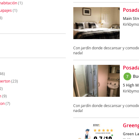
habitación
(1)
Posada
uipajes
(1)
8)
Main Stre
Kirkbymo
Con jardín donde descansar y comodida
nada!
Posada
46)
Bu
7
perton
(23)
5 High M
2)
Kirkbymo
m
(9)
ton
(7)
Con jardín donde descansar y comodida
nada!
Greeng
Green La