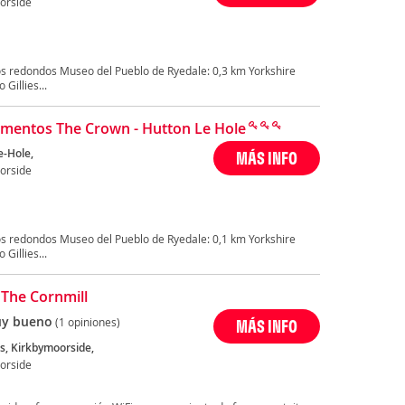
orside
s redondos Museo del Pueblo de Ryedale: 0,3 km Yorkshire
Gillies...
mentos The Crown - Hutton Le Hole
e-Hole,
MÁS INFO
orside
s redondos Museo del Pueblo de Ryedale: 0,1 km Yorkshire
Gillies...
 The Cornmill
y bueno
(1 opiniones)
MÁS INFO
ls, Kirkbymoorside,
orside