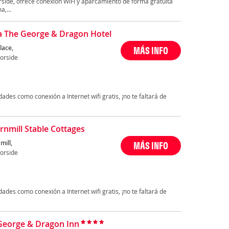
rside, ofrece conexión WiFi y aparcamiento de forma gratuita
,...
 The George & Dragon Hotel
lace,
MÁS INFO
orside
des como conexión a Internet wifi gratis, ¡no te faltará de
rnmill Stable Cottages
mill,
MÁS INFO
orside
des como conexión a Internet wifi gratis, ¡no te faltará de
George & Dragon Inn