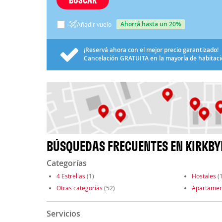
ahorrá hasta un 20%
Añadir vuelo
¡Reservá ahora con el mejor precio garantizado!
Cancelación
GRATUITA
en la mayoría de habitac
BÚSQUEDAS FRECUENTES EN KIRKB
Categorías
4 Estrellas
(1)
Hostales
(1
Otras categorías
(52)
Apartamen
Servicios