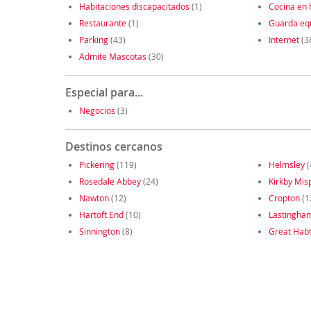
Habitaciones discapacitados
(1)
Cocina en 
Restaurante
(1)
Guarda eq
Parking
(43)
Internet
(3
Admite Mascotas
(30)
Especial para...
Negocios
(3)
Destinos cercanos
Pickering
(119)
Helmsley
(
Rosedale Abbey
(24)
Kirkby Mis
Nawton
(12)
Cropton
(1
Hartoft End
(10)
Lastingha
Sinnington
(8)
Great Hab