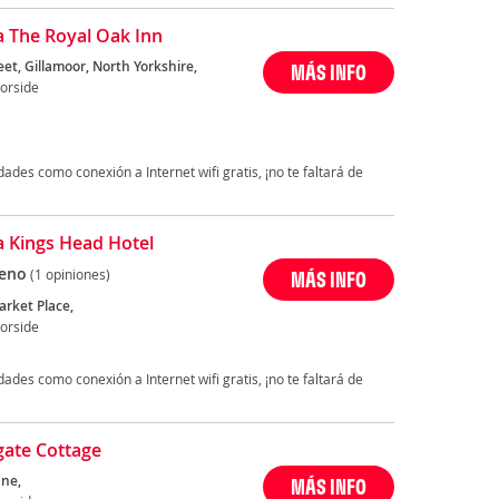
 The Royal Oak Inn
et, Gillamoor, North Yorkshire,
MÁS INFO
orside
des como conexión a Internet wifi gratis, ¡no te faltará de
 Kings Head Hotel
eno
(1 opiniones)
MÁS INFO
arket Place,
orside
des como conexión a Internet wifi gratis, ¡no te faltará de
ate Cottage
ne,
MÁS INFO