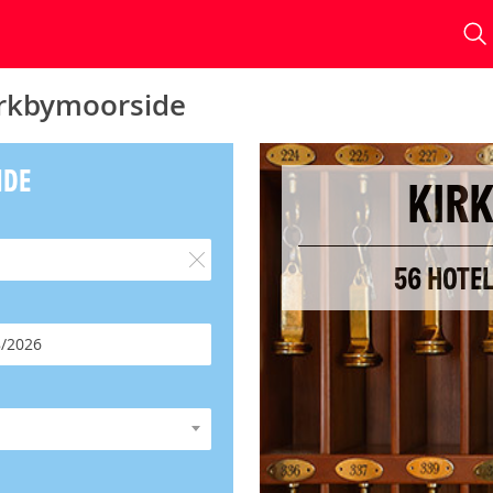
irkbymoorside
IDE
KIR
56 HOTE