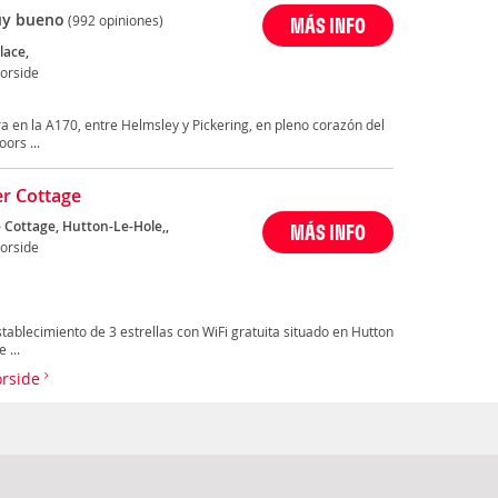
y bueno
(992 opiniones)
MÁS INFO
lace,
orside
 en la A170, entre Helmsley y Pickering, en pleno corazón del
ors ...
r Cottage
 Cottage, Hutton-Le-Hole,,
MÁS INFO
orside
tablecimiento de 3 estrellas con WiFi gratuita situado en Hutton
 ...
orside