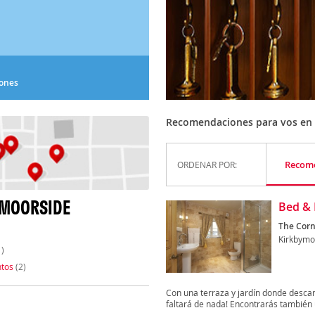
iones
Recomendaciones para vos en
Recom
ORDENAR POR:
YMOORSIDE
Bed & 
The Corn
Kirkbymo
)
tos
(2)
Con una terraza y jardín donde descan
faltará de nada! Encontrarás también 