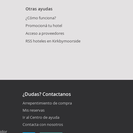
Otras ayudas
¿Cómo funciona?
Promocioná tu hotel
Acceso a proveedores
RSS hoteles en Kirkbymoorside
¿Dudas? Contactanos
Arrepentimiento de compra
Mis reservas
Ir al Centro de ayuda
Contacta con nosotros
idor