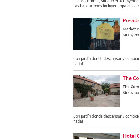
El The Cornmill, situado en Kirkbymoo
Las habitaciones incluyen ropa de cama
Posada
Market P
Kirkbymo
Con jardín donde descansar y comodida
nada!
The Co
The Corn
Kirkbymo
Con jardín donde descansar y comodida
nada!
Hotel 