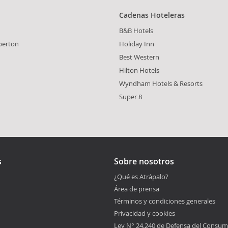
Cadenas Hoteleras
B&B Hotels
perton
Holiday Inn
Best Western
Hilton Hotels
Wyndham Hotels & Resorts
Super 8
s
Sobre nosotros
¿Qué es Atrápalo?
Área de prensa
Términos y condiciones generales
Privacidad y cookies
Ley N° 24.240 de Defensa del Consum