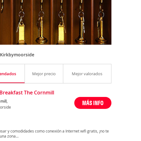
 Kirkbymoorside
endados
Mejor precio
Mejor valorados
Breakfast The Cornmill
mill,
MÁS INFO
orside
sar y comodidades como conexión a Internet wifi gratis, ¡no te
una zona...