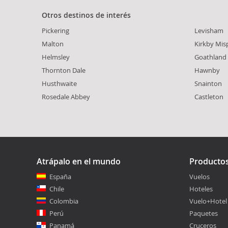
Otros destinos de interés
Pickering
Levisham
Malton
Kirkby Mis
Helmsley
Goathland
Thornton Dale
Hawnby
Husthwaite
Snainton
Rosedale Abbey
Castleton
Atrápalo en el mundo
Producto
España
Vuelos
Chile
Hoteles
Colombia
Vuelo+Hotel
Perú
Paquetes
Panamá
Cruceros