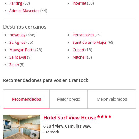
Parking
(67)
Internet
(50)
Admite Mascotas
(44)
Destinos cercanos
Newquay
(666)
Perranporth
(79)
St. Agnes
(75)
Saint Columb Major
(68)
Mawgan Porth
(28)
Cubert
(18)
Saint Eval
(9)
Mitchell
(5)
Zelah
(5)
Recomendaciones para vos en Crantock
Recomendados
Mejor precio
Mejor valorados
Hotel Surf View House
6 Surf View, Camullas Way,
Crantock