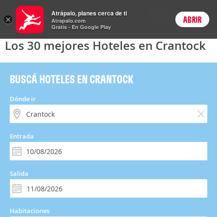
Hoteles
Atrápalo, planes cerca de ti
ARS
×
ABRIR
Precios en
Cambiar moneda
Peso argen
Login
Atrapalo.com
Gratis - En Google Play
Los 30 mejores Hoteles en Crantock
BUSCÁ HOTELES EN CRANTOCK
Dónde ir
Entrada
Salida
Habitaciones