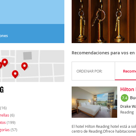
iones
Recomendaciones para vos en
Recom
ORDENAR POR:
NG
Hilton
Bu
7.4
Drake Wa
(16)
Reading
rellas
(6)
tos
(199)
El hotel Hilton Reading hotel está a s
gorías
(57)
centro de Reading.Ofrece habitaciones 