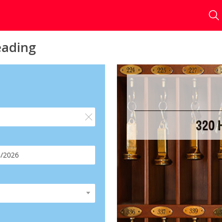
eading
320 