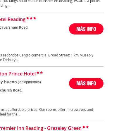
es 100 Kings Road House of Fisher en Reading, estarás a pocos
ding...
tel Reading
Caversham Road,
MÁS INFO
os redondos Centro comercial Broad Street: 1 km Museo y
 Forbury...
gdon Prince Hotel
y bueno
(27 opiniones)
MÁS INFO
tchurch Road,
oms at affordable prices. Our rooms offer microwaves and
al for the...
Premier Inn Reading - Grazeley Green