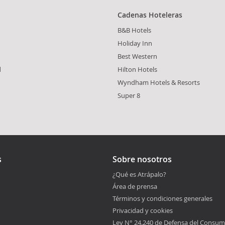
Cadenas Hoteleras
B&B Hotels
Holiday Inn
Best Western
d
Hilton Hotels
Wyndham Hotels & Resorts
Super 8
s
Sobre nosotros
¿Qué es Atrápalo?
Área de prensa
Términos y condiciones generales
Privacidad y cookies
Ley N° 24.240 de Defensa del Consum