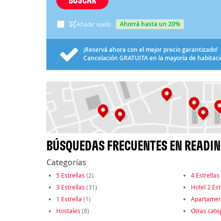
ahorrá hasta un 20%
Añadir vuelo
¡Reservá ahora con el mejor precio garantizado!
Cancelación
GRATUITA
en la mayoría de habitac
BÚSQUEDAS FRECUENTES EN READI
Categorías
5 Estrellas
(2)
4 Estrellas
3 Estrellas
(31)
Hotel 2 Est
1 Estrella
(1)
Apartamen
Hostales
(8)
Otras cate