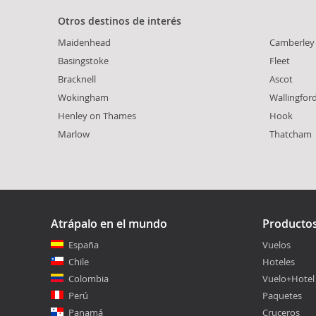
Otros destinos de interés
Maidenhead
Camberley
Basingstoke
Fleet
Bracknell
Ascot
Wokingham
Wallingfor
Henley on Thames
Hook
Marlow
Thatcham
Atrápalo en el mundo
Producto
España
Vuelos
Chile
Hoteles
Colombia
Vuelo+Hotel
Perú
Paquetes
Panamá
Cruceros