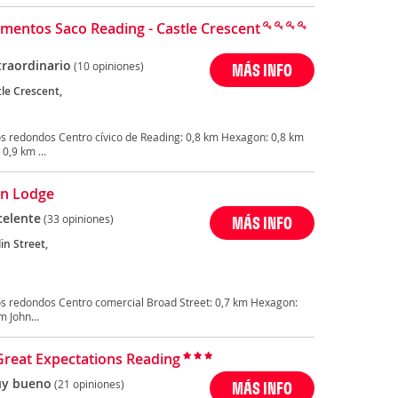
mentos Saco Reading - Castle Crescent
traordinario
(10 opiniones)
MÁS INFO
tle Crescent,
s redondos Centro cívico de Reading: 0,8 km Hexagon: 0,8 km
0,9 km ...
in Lodge
celente
(33 opiniones)
MÁS INFO
in Street,
s redondos Centro comercial Broad Street: 0,7 km Hexagon:
m John...
Great Expectations Reading
y bueno
(21 opiniones)
MÁS INFO