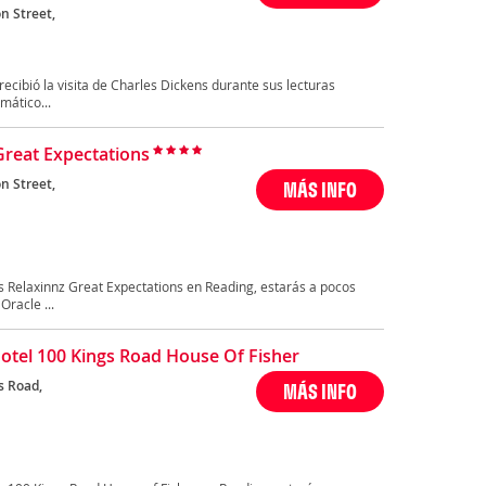
n Street,
 recibió la visita de Charles Dickens durante sus lecturas
mático...
Great Expectations
n Street,
MÁS INFO
es Relaxinnz Great Expectations en Reading, estarás a pocos
Oracle ...
otel 100 Kings Road House Of Fisher
s Road,
MÁS INFO