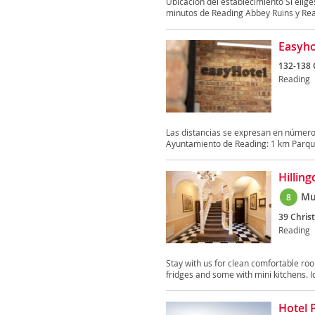
Ubicación del establecimiento Si elig
minutos de Reading Abbey Ruins y Rea
Easyho
132-138 
Reading
Las distancias se expresan en númer
Ayuntamiento de Reading: 1 km Parque
Hillin
Mu
8
39 Chris
Reading
Stay with us for clean comfortable ro
fridges and some with mini kitchens. Ide
Hotel 