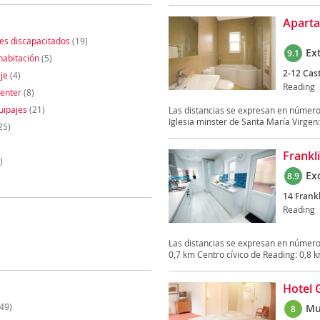
Aparta
es discapacitados
(19)
Ex
9.1
habitación
(5)
2-12 Cas
je
(4)
Reading
enter
(8)
uipajes
(21)
Las distancias se expresan en número
Iglesia minster de Santa María Virgen: 
25)
Frankl
)
Ex
8.9
14 Frankl
Reading
Las distancias se expresan en número
0,7 km Centro cívico de Reading: 0,8 k
Hotel 
49)
Mu
8