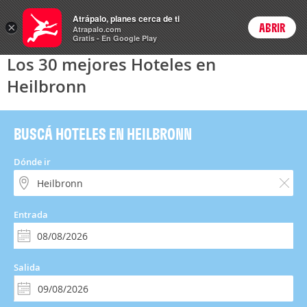
Hoteles
Atrápalo, planes cerca de ti
ARS
×
ABRIR
Precios en
Cambiar moneda
Peso argen
Login
Atrapalo.com
Gratis - En Google Play
Los 30 mejores Hoteles en
Heilbronn
BUSCÁ HOTELES EN HEILBRONN
Dónde ir
Entrada
Salida