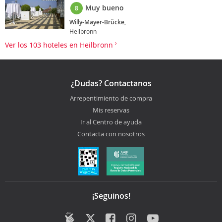
Muy bueno
8
Willy-Mayer-Brücke,
Heilbronn
Ver los 103 hoteles en Heilbronn
¿Dudas? Contactanos
Arrepentimiento de compra
Mis reservas
Ir al Centro de ayuda
Contacta con nosotros
¡Seguinos!