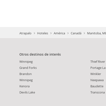
Atrapalo
Hoteles
América
Canadá
Manitoba, MB
Otros destinos de interés
Winnipeg
Thief River
Grand Forks
Portage La 
Brandon
Winkler
Winnipeg
Neepawa
Kenora
Baudette
Devils Lake
Transcona