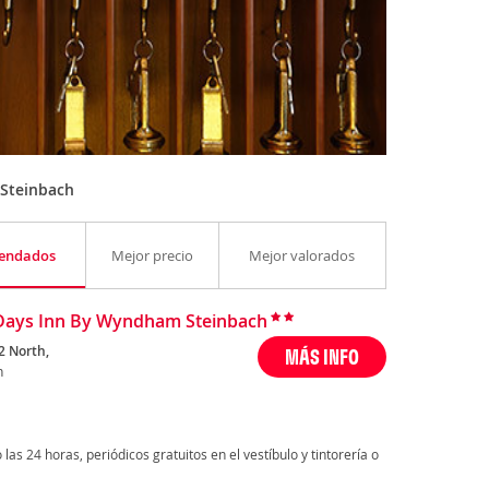
Steinbach
endados
Mejor precio
Mejor valorados
Days Inn By Wyndham Steinbach
2 North,
MÁS INFO
h
as 24 horas, periódicos gratuitos en el vestíbulo y tintorería o