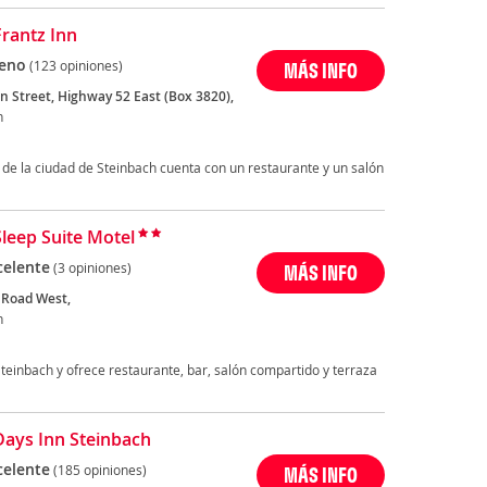
Frantz Inn
eno
(123 opiniones)
MÁS INFO
n Street, Highway 52 East (Box 3820),
h
 de la ciudad de Steinbach cuenta con un restaurante y un salón
Sleep Suite Motel
celente
(3 opiniones)
MÁS INFO
 Road West,
h
Steinbach y ofrece restaurante, bar, salón compartido y terraza
Days Inn Steinbach
celente
(185 opiniones)
MÁS INFO