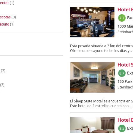
enter
(1)
Hotel 
)
scotas
(3)
Bu
7.7
atuito
(1)
1000 Mai
Steinbac
Esta posada situada a 3 km del centro
Ofrece un desayuno todos los días y...
Hotel 
(7)
Ex
8.7
150 Park
(3)
Steinbac
)
El Sleep Suite Motel se encuentra en 
Este hotel de 2 estrellas cuenta con...
Hotel 
Ex
8.5