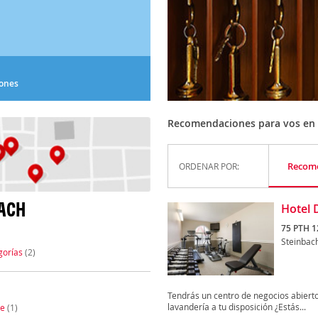
iones
Recomendaciones para vos en 
Recom
ORDENAR POR:
BACH
Hotel 
75 PTH 1
Steinbac
gorías
(2)
Tendrás un centro de negocios abierto l
lavandería a tu disposición ¿Estás...
te
(1)