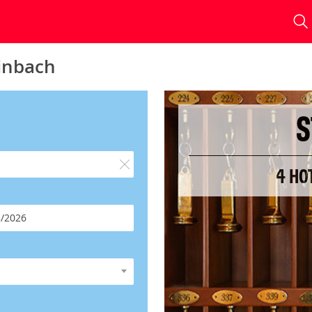
einbach
S
4 HO