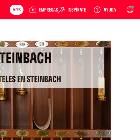
ARS
Precios en
Cambiar moneda
Peso argentino
Login
TEINBACH
TELES EN STEINBACH