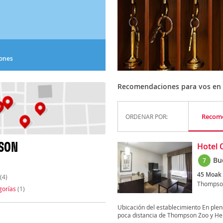
iones
Recomendaciones para vos e
Recom
ORDENAR POR:
SON
Hotel 
Bu
7
45 Moak 
(4)
Thompso
gorías
(1)
Ubicación del establecimiento En ple
poca distancia de Thompson Zoo y Her