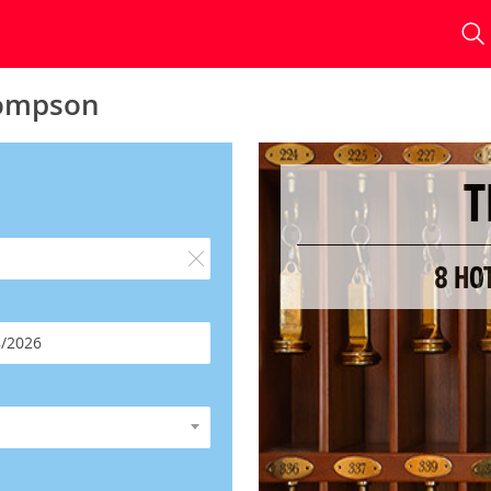
hompson
T
8 HO