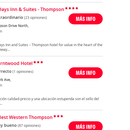
Days Inn & Suites - Thompson
traordinario
(23 opiniones)
MÁS INFO
son Drive North,
n
s Inn and Suites – Thompson hotel for value in the heart of the
hway...
rntwood Hotel
rrecto
(1 opiniones)
MÁS INFO
rk Ave,
n
ción calidad-precio y una ubicación estupenda son el sello del
..
Best Western Thompson
y bueno
(87 opiniones)
MÁS INFO