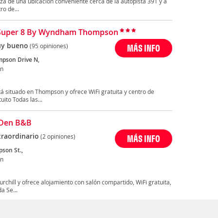
a de una ubicación conveniente cerca de la autopista 391 y a
o de...
 Super 8 By Wyndham Thompson
y bueno
(95 opiniones)
MÁS INFO
pson Drive N,
n
situado en Thompson y ofrece WiFi gratuita y centro de
ito Todas las...
 Den B&B
traordinario
(2 opiniones)
MÁS INFO
son St.,
n
chill y ofrece alojamiento con salón compartido, WiFi gratuita,
a Se...