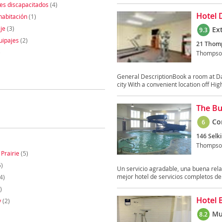
es discapacitados
(4)
Hotel 
habitación
(1)
je
(3)
Ex
9.3
uipajes
(2)
21 Thomp
)
Thompso
General DescriptionBook a room at Day
city With a convenient location off Hig
The Bu
Co
6
146 Selki
Thompso
 Prairie
(5)
)
Un servicio agradable, una buena rela
mejor hotel de servicios completos de.
4)
)
Hotel 
y
(2)
Mu
8.2