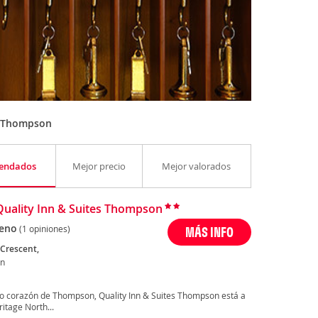
n Thompson
endados
Mejor precio
Mejor valorados
Quality Inn & Suites Thompson
eno
(1 opiniones)
MÁS INFO
Crescent,
n
no corazón de Thompson, Quality Inn & Suites Thompson está a
itage North...