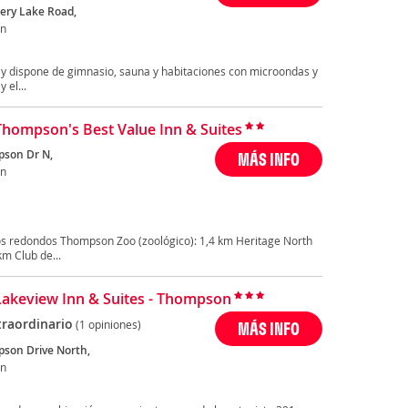
ery Lake Road,
n
y dispone de gimnasio, sauna y habitaciones con microondas y
 el...
Thompson's Best Value Inn & Suites
son Dr N,
MÁS INFO
n
os redondos Thompson Zoo (zoológico): 1,4 km Heritage North
m Club de...
Lakeview Inn & Suites - Thompson
traordinario
(1 opiniones)
MÁS INFO
son Drive North,
n