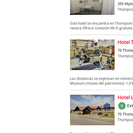
205 Myst
Thompso
Este hotel se encuentra en Thompson 
nevera Ofrece conexión Wi-Fi gratuita y
Hotel 
70 Thomp
Thompso
Las distancias se expresan en númer
Museum (museo del patrimonio): 1,9 k
Hotel 
Ex
9
70 Thomp
Thompso