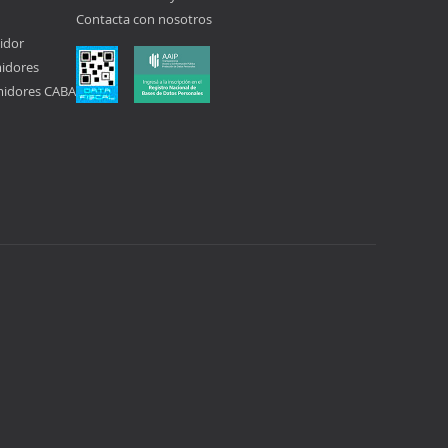
Contacta con nosotros
idor
midores
midores CABA