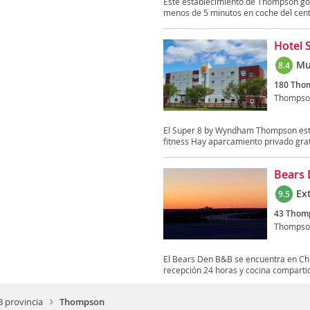
Este establecimiento de Thompson goz
menos de 5 minutos en coche del centr
Hotel
Mu
8.4
180 Thom
Thompso
El Super 8 by Wyndham Thompson está 
fitness Hay aparcamiento privado gratu
Bears
Ex
9.5
43 Thomp
Thompso
El Bears Den B&B se encuentra en Chur
recepción 24 horas y cocina compartid
 provincia
Thompson