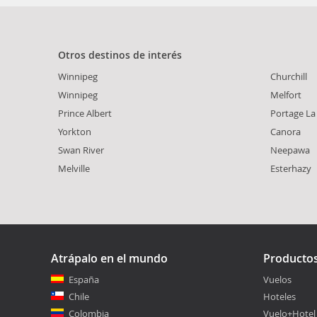
Otros destinos de interés
Winnipeg
Churchill
Winnipeg
Melfort
Prince Albert
Portage La 
Yorkton
Canora
Swan River
Neepawa
Melville
Esterhazy
Atrápalo en el mundo
Producto
España
Vuelos
Chile
Hoteles
Colombia
Vuelo+Hotel