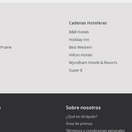
Cadenas Hoteleras
B&B Hotels
Holiday Inn
Prairie
Best Western
Hilton Hotels
Wyndham Hotels & Resorts
Super 8
s
Sobre nosotros
¿Qué es Atrápalo?
Área de prensa
Términos y condiciones generales