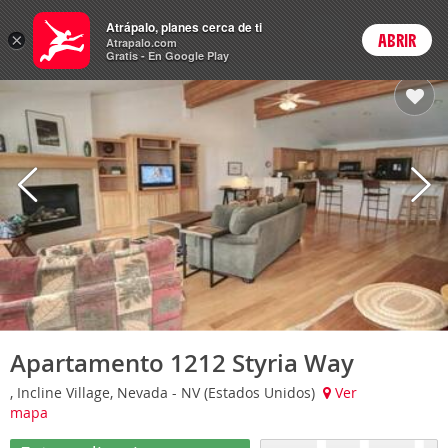
Hoteles
Atrápalo, planes cerca de ti
ARS
×
ABRIR
Cambiar moneda
Login
Precios en
Peso 
Atrapalo.com
Gratis - En Google Play
Apartamento 1212 Styria Way
, Incline Village, Nevada - NV (Estados Unidos)
Ver
mapa